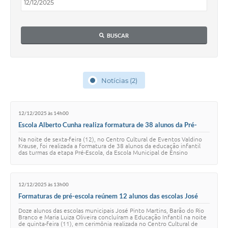
Acesso Rápido
BUSCAR
Editais
Carta de Serviços
Arquivos para Download
Notícias (2)
Galeria de Vídeos
12/12/2025 às 14h00
Projetos
Escola Alberto Cunha realiza formatura de 38 alunos da Pré-
Escola em Morro Redondo
Links
Na noite de sexta-feira (12), no Centro Cultural de Eventos Valdino
Krause, foi realizada a formatura de 38 alunos da educação infantil
das turmas da etapa Pré-Escola, da Escola Municipal de Ensino
R.H
Fundamental Alberto Cu…
Telefones Úteis
12/12/2025 às 13h00
Formaturas de pré-escola reúnem 12 alunos das escolas José
SIC
Pinto Martins, Barão do Rio Branco e Maria Luiza Oliveira, em
Doze alunos das escolas municipais José Pinto Martins, Barão do Rio
Morro Redondo
Branco e Maria Luiza Oliveira concluíram a Educação Infantil na noite
de quinta-feira (11), em cerimônia realizada no Centro Cultural de