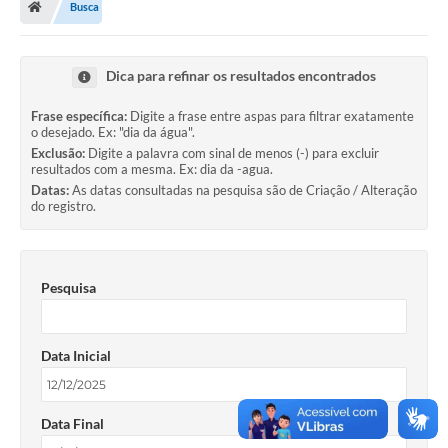
Busca
Secretarias
Setores da Saúde
Dica para refinar os resultados encontrados
Notícias
Frase específica:
Digite a frase entre aspas para filtrar exatamente
o desejado. Ex: "dia da água".
Serviços Online
Exclusão:
Digite a palavra com sinal de menos (-) para excluir
resultados com a mesma. Ex: dia da -agua.
Contato
Datas:
As datas consultadas na pesquisa são de Criação / Alteração
do registro.
Contas Públicas
Serviço de Inspeção Municipal - SIM
Pesquisa
Contratos
Esportes
Data Inicial
Ouvidoria
Transparência
Data Final
Agenda