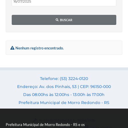
Acesso Rápido
BUSCAR
Editais
Carta de Serviços
Arquivos para Download
Nenhum registro encontrado.
Galeria de Vídeos
Projetos
Telefone: (53) 3224-0120
Links
Endereço: Av. dos Pinhais, 53 | CEP: 96150-000
R.H
Das 08:00hs às 12:00hs - 13:00h às 17:00h
Telefones Úteis
Prefeitura Municipal de Morro Redondo - RS
SIC
Versão do Sistema:
3.5.3 - 19/06/2026
Prefeitura Municipal de Morro Redondo - RS e os
Portal atualizado em:
07/08/2026 14:32
Dados Abertos