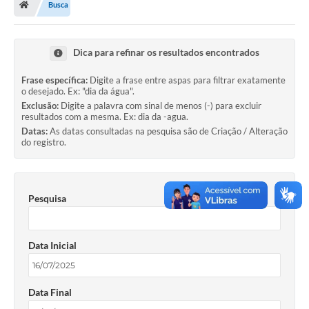
Busca
Secretarias
Setores da Saúde
Dica para refinar os resultados encontrados
Notícias
Frase específica:
Digite a frase entre aspas para filtrar exatamente
o desejado. Ex: "dia da água".
Serviços Online
Exclusão:
Digite a palavra com sinal de menos (-) para excluir
resultados com a mesma. Ex: dia da -agua.
Contato
Datas:
As datas consultadas na pesquisa são de Criação / Alteração
do registro.
Contas Públicas
Serviço de Inspeção Municipal - SIM
Pesquisa
Contratos
Esportes
Data Inicial
Ouvidoria
Transparência
Data Final
Agenda