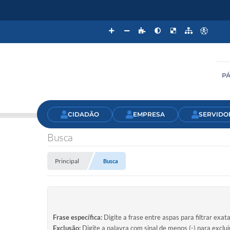
PÁ
CIDADÃO
EMPRESA
SERVIDO
Busca
Principal
Busca
Frase específica:
Digite a frase entre aspas para filtrar exat
Exclusão:
Digite a palavra com sinal de menos (-) para exclu