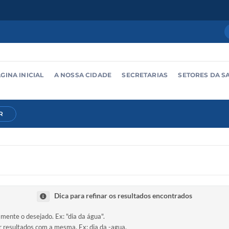
GINA INICIAL
A NOSSA CIDADE
SECRETARIAS
SETORES DA S
R
Dica para refinar os resultados encontrados
amente o desejado. Ex: "dia da água".
ir resultados com a mesma. Ex: dia da -agua.