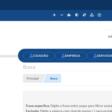
PÁ
CIDADÃO
EMPRESA
SERVIDO
Busca
Principal
Busca
Frase específica:
Digite a frase entre aspas para filtrar exat
Exclusão:
Digite a palavra com sinal de menos (-) para exclu