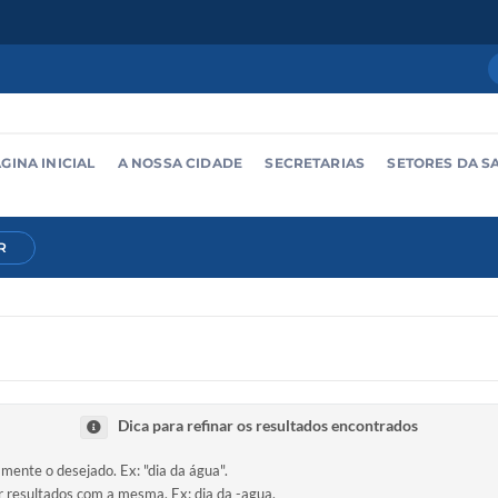
GINA INICIAL
A NOSSA CIDADE
SECRETARIAS
SETORES DA S
R
Dica para refinar os resultados encontrados
amente o desejado. Ex: "dia da água".
ir resultados com a mesma. Ex: dia da -agua.