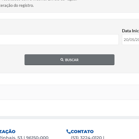
teração do registro.
Data Inic
BUSCAR
ZAÇÃO
CONTATO
Pinhais, 53 | 96150-000
(53) 3224-0120
|