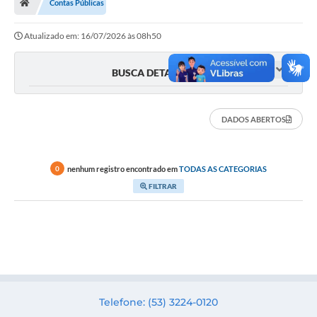
Contas Públicas
Secretarias
Atualizado em: 16/07/2026 às 08h50
Setores da Saúde
Notícias
BUSCA DETALHADA
Serviços Online
DADOS ABERTOS
Contato
Contas Públicas
nenhum registro encontrado em
TODAS AS CATEGORIAS
0
Serviço de Inspeção Municipal - SIM
FILTRAR
Contratos
Esportes
Ouvidoria
Transparência
Telefone: (53) 3224-0120
Agenda