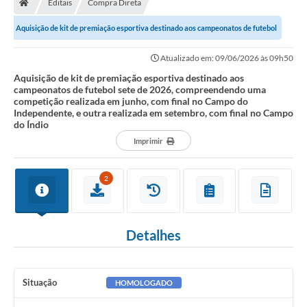
Editais
Compra Direta
Secretarias
Aquisição de kit de premiação esportiva destinado aos campeonatos de futebol
Setores da Saúde
sete de 2026, compreendendo uma...
Atualizado em: 09/06/2026 às 09h50
Notícias
Aquisição de kit de premiação esportiva destinado aos
campeonatos de futebol sete de 2026, compreendendo uma
Serviços Online
competição realizada em junho, com final no Campo do
Independente, e outra realizada em setembro, com final no Campo
Contato
do Índio
Imprimir
Contas Públicas
Serviço de Inspeção Municipal - SIM
2
Contratos
Esportes
Detalhes
Ouvidoria
Transparência
Situação
HOMOLOGADO
Agenda