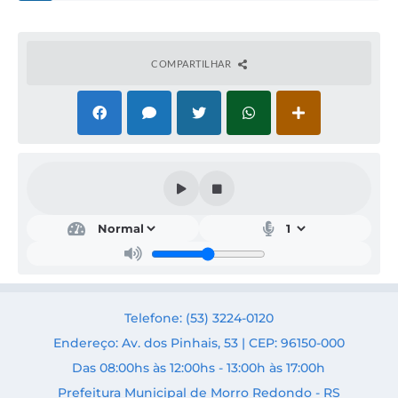
COMPARTILHAR
Edu
caçã
o,
Cult
ura
e
Des
Telefone: (53) 3224-0120
port
o
Endereço: Av. dos Pinhais, 53 | CEP: 96150-000
Secr
Das 08:00hs às 12:00hs - 13:00h às 17:00h
etári
o:
Prefeitura Municipal de Morro Redondo - RS