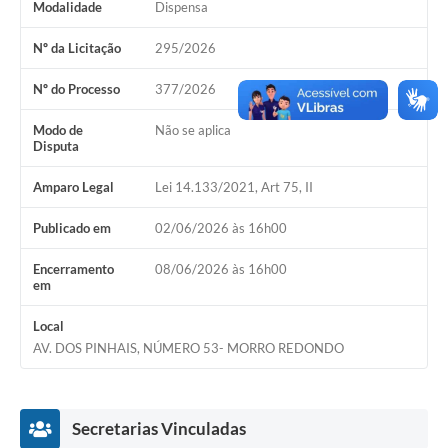
Modalidade
Dispensa
Acesso Rápido
Nº da Licitação
295/2026
Editais
Nº do Processo
377/2026
Carta de Serviços
Modo de
Não se aplica
Disputa
Arquivos para Download
Amparo Legal
Lei 14.133/2021, Art 75, II
Galeria de Vídeos
Publicado em
02/06/2026 às 16h00
Projetos
Encerramento
08/06/2026 às 16h00
Links
em
R.H
Local
AV. DOS PINHAIS, NÚMERO 53- MORRO REDONDO
Telefones Úteis
SIC
Secretarias Vinculadas