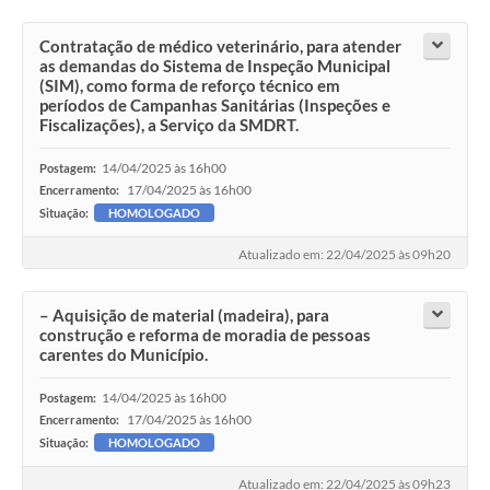
Acesso Rápido
Contratação de médico veterinário, para atender
as demandas do Sistema de Inspeção Municipal
(SIM), como forma de reforço técnico em
Editais
períodos de Campanhas Sanitárias (Inspeções e
Fiscalizações), a Serviço da SMDRT.
Carta de Serviços
14/04/2025 às 16h00
Postagem:
Arquivos para Download
17/04/2025 às 16h00
Encerramento:
Galeria de Vídeos
Situação:
HOMOLOGADO
Atualizado em: 22/04/2025 às 09h20
Projetos
Links
– Aquisição de material (madeira), para
construção e reforma de moradia de pessoas
R.H
carentes do Município.
Telefones Úteis
14/04/2025 às 16h00
Postagem:
17/04/2025 às 16h00
Encerramento:
SIC
Situação:
HOMOLOGADO
Atualizado em: 22/04/2025 às 09h23