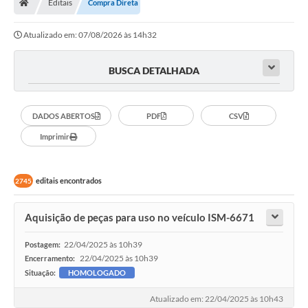
Editais
Compra Direta
Secretarias
Atualizado em: 07/08/2026 às 14h32
Setores da Saúde
Notícias
BUSCA DETALHADA
Serviços Online
DADOS ABERTOS
PDF
CSV
Contato
Imprimir
Contas Públicas
Serviço de Inspeção Municipal - SIM
editais encontrados
2745
Contratos
Aquisição de peças para uso no veículo ISM-6671
Esportes
22/04/2025 às 10h39
Postagem:
Ouvidoria
22/04/2025 às 10h39
Encerramento:
Situação:
HOMOLOGADO
Transparência
Atualizado em: 22/04/2025 às 10h43
Agenda