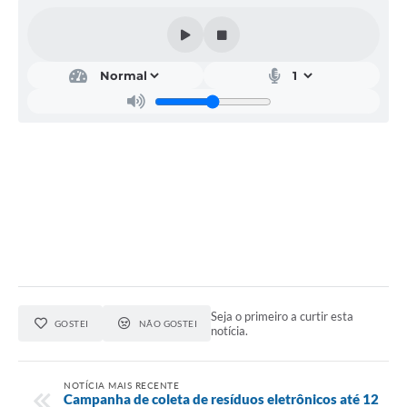
Acesso Rápido
Editais
Carta de Serviços
Arquivos para Download
Galeria de Vídeos
Projetos
Links
R.H
Seja o primeiro a curtir esta
Telefones Úteis
GOSTEI
NÃO GOSTEI
notícia.
SIC
NOTÍCIA MAIS RECENTE
Campanha de coleta de resíduos eletrônicos até 12