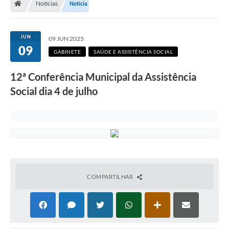
Notícias
Notícia
Secretarias
Setores da Saúde
JUN
09 JUN 2025
09
Notícias
GABINETE
SAÚDE E ASSISTÊNCIA SOCIAL
Serviços Online
12ª Conferência Municipal da Assistência
Contato
Social dia 4 de julho
Contas Públicas
Serviço de Inspeção Municipal - SIM
Contratos
Esportes
COMPARTILHAR
Ouvidoria
Transparência
Agenda