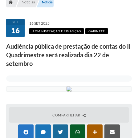
Notícias
Notícia
Secretarias
Setores da Saúde
SET
16 SET 2025
16
Notícias
ADMINISTRAÇÃO E FINANÇAS
GABINETE
Serviços Online
Audiência pública de prestação de contas do II
Contato
Quadrimestre será realizada dia 22 de
setembro
Contas Públicas
Serviço de Inspeção Municipal - SIM
Contratos
Esportes
Ouvidoria
COMPARTILHAR
Transparência
Agenda