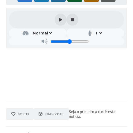
Acesso Rápido
Editais
Carta de Serviços
Arquivos para Download
Galeria de Vídeos
Projetos
Links
R.H
Telefones Úteis
Seja o primeiro a curtir esta
GOSTEI
NÃO GOSTEI
SIC
notícia.