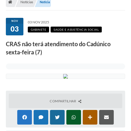
Notícias
Notícia
Secretarias
Setores da Saúde
NOV
03 NOV 2025
03
Notícias
GABINETE
SAÚDE E ASSISTÊNCIA SOCIAL
Serviços Online
CRAS não terá atendimento do Cadúnico
Contato
sexta-feira (7)
Contas Públicas
Serviço de Inspeção Municipal - SIM
Contratos
Esportes
COMPARTILHAR
Ouvidoria
Transparência
Agenda