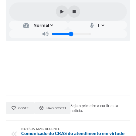
Acesso Rápido
Editais
Carta de Serviços
Arquivos para Download
Galeria de Vídeos
Projetos
Links
R.H
Seja o primeiro a curtir esta
Telefones Úteis
GOSTEI
NÃO GOSTEI
notícia.
SIC
NOTÍCIA MAIS RECENTE
Comunicado do CRAS do atendimento em virtude