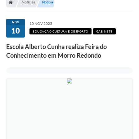
Notícias
Notícia
Secretarias
Setores da Saúde
NOV
10 NOV 2025
10
Notícias
EDUCAÇÃO CULTURA E DESPORTO
GABINETE
Serviços Online
Escola Alberto Cunha realiza Feira do
Contato
Conhecimento em Morro Redondo
Contas Públicas
Serviço de Inspeção Municipal - SIM
Contratos
Esportes
Ouvidoria
Transparência
Agenda