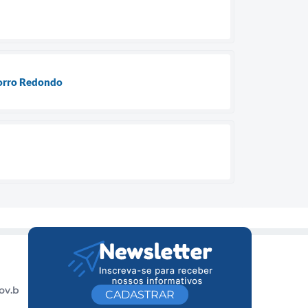
Morro Redondo
ov.b
CADASTRAR