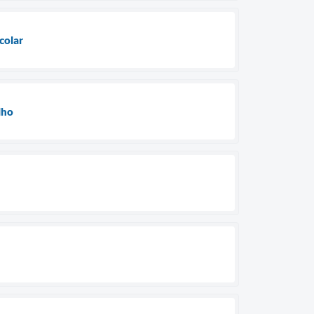
colar
lho