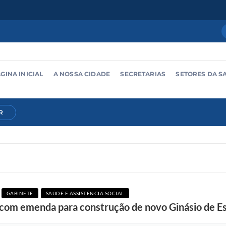
GINA INICIAL
A NOSSA CIDADE
SECRETARIAS
SETORES DA S
R
GABINETE
SAÚDE E ASSISTÊNCIA SOCIAL
om emenda para construção de novo Ginásio de E