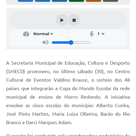
Acesso Rápido
Editais
Carta de Serviços
Arquivos para Download
Galeria de Vídeos
A Secretaria Municipal de Educação, Cultura e Desporto
(SMECD) promoveu, no último sábado (30), no Centro
Projetos
Cultural de Eventos Valdino Krause, o sorteio dos 48
Links
países que integrarão a Copa do Mundo Escolar da rede
R.H
municipal de ensino de Morro Redondo. A iniciativa
envolve as cinco escolas do município: Alberto Cunha,
Telefones Úteis
José Pinto Martins, Maria Luiza Oliveira, Barão do Rio
SIC
Branco e Darci Marques Adam.
O evento foi conduzido pela coordenadora pedagógica da