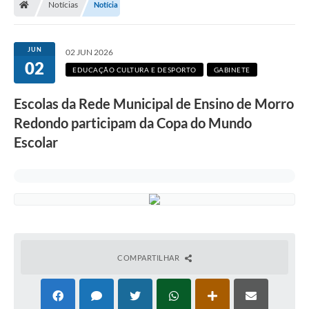
Notícias
Notícia
Secretarias
Setores da Saúde
JUN
02 JUN 2026
02
Notícias
EDUCAÇÃO CULTURA E DESPORTO
GABINETE
Serviços Online
Escolas da Rede Municipal de Ensino de Morro
Contato
Redondo participam da Copa do Mundo
Escolar
Contas Públicas
Serviço de Inspeção Municipal - SIM
Contratos
Esportes
Ouvidoria
COMPARTILHAR
Transparência
Agenda