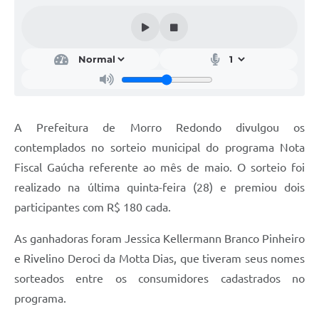
Acesso Rápido
Editais
Carta de Serviços
Arquivos para Download
A Prefeitura de Morro Redondo divulgou os
Galeria de Vídeos
contemplados no sorteio municipal do programa Nota
Fiscal Gaúcha referente ao mês de maio. O sorteio foi
Projetos
realizado na última quinta-feira (28) e premiou dois
Links
participantes com R$ 180 cada.
R.H
As ganhadoras foram Jessica Kellermann Branco Pinheiro
Telefones Úteis
e Rivelino Deroci da Motta Dias, que tiveram seus nomes
sorteados entre os consumidores cadastrados no
SIC
programa.