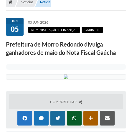
Notícias
Notícia
Secretarias
Setores da Saúde
JUN
05 JUN 2026
05
Notícias
ADMINISTRAÇÃO E FINANÇAS
GABINETE
Serviços Online
Prefeitura de Morro Redondo divulga
Contato
ganhadores de maio do Nota Fiscal Gaúcha
Contas Públicas
Serviço de Inspeção Municipal - SIM
Contratos
Esportes
COMPARTILHAR
Ouvidoria
Transparência
Agenda