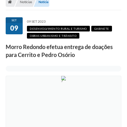
Notícias
Notícia
Secretarias
Setores da Saúde
SET
09 SET 2023
09
Notícias
DESENVOLVIMENTO RURAL E TURISMO
GABINETE
OBRAS URBANISMO E TRÂNSITO
Serviços Online
Morro Redondo efetua entrega de doações
Contato
para Cerrito e Pedro Osório
Contas Públicas
Serviço de Inspeção Municipal - SIM
Contratos
Esportes
Ouvidoria
Transparência
Agenda