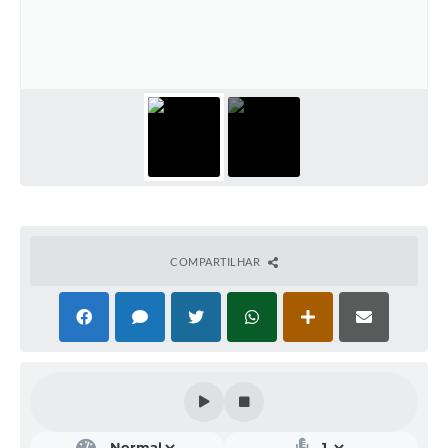
Acesso Rápido
Editais
Carta de Serviços
Arquivos para Download
Galeria de Vídeos
Projetos
COMPARTILHAR
Links
R.H
Telefones Úteis
SIC