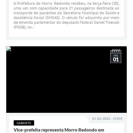
A Prefeitura de Morro Redondo recebeu, na terça-feira (30),
uma van com capacidade para 21 passageiros destinada ao
transporte de pacientes da Secretaria Municipal de Saúde e
Assistência Social (SMSAS). O veículo foi adquirido por meio
de emenda parlamentar do deputado federal Daniel Trzeciak
(PSDB), no...
JUL
01
01 JUL 2026 - 15h00
GABINETE
Vice-prefeita representa Morro Redondo em