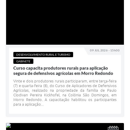
09 JUL 2026 - 15h00
DESENVOLVIMENTO RURAL E TURISMO
GABINETE
Curso capacita produtores rurais para aplicação
segura de defensivos agrícolas em Morro Redondo
Vinte e dois produtores rurais participaram, entre terça-feira
(7) e quarta-feira (8), do Curso de Aplicadores de Defensivos
Agrícolas, realizado na propriedade da família de Paulo
Clodivan Pereira Kickhofel, na Colônia São Domingos, em
Morro Redondo. A capacitação habilitou os participantes
para a aplicação...