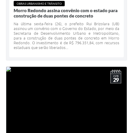
OBRAS URBANISMO E TRÂNSITO
Morro Redondo assina convênio com o estado para
construção de duas pontes de concreto
Na última sexta-feira (26), o prefeito Rui Brizolara (UB)
assinou um convênio com o Governo do Estado, por meio da
Secretaria de Desenvolvimento Urbano e Metropolitano,
para a construção de duas pontes de concreto em Morro
Redondo. O investimento é de R$ 796.351,84, com recursos
estaduais que serão liberados...
JUN
29