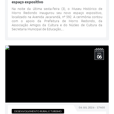
espaço expositivo
Na noite da última sexta-feira (3), o Museu Histórico de
Morro Redondo inaugurou seu novo espaço expositivo,
localizado na Avenida Jacarandá, nº 592. A cerimônia contou
com o apoio da Prefeitura de Morro Redondo, da
Associação Amigos da Cultura e do Núcleo de Cultura da
Secretaria Municipal de Educação,...
JUL
06
06 JUL 2026 - 17h00
DESENVOLVIMENTO RURAL E TURISMO