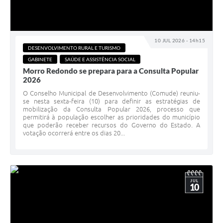
10 JUL 2026 - 14h15
DESENVOLVIMENTO RURAL E TURISMO
GABINETE
SAÚDE E ASSISTÊNCIA SOCIAL
Morro Redondo se prepara para a Consulta Popular
2026
O Conselho Municipal de Desenvolvimento (Comude) reuniu-
se nesta sexta-feira (10) para definir as estratégias de
mobilização da Consulta Popular 2026, processo que
permitirá à população escolher as prioridades do município
que poderão receber recursos do Governo do Estado. A
votação ocorrerá entre os dias 20...
JUL
10