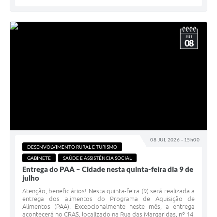
JUL
08
08 JUL 2026 - 15h00
DESENVOLVIMENTO RURAL E TURISMO
GABINETE
SAÚDE E ASSISTÊNCIA SOCIAL
Entrega do PAA – Cidade nesta quinta-feira dia 9 de
julho
Atenção, beneficiários! Nesta quinta-feira (9) será realizada a
entrega dos alimentos do Programa de Aquisição de
Alimentos (PAA). Excepcionalmente neste mês, a entrega
acontecerá no CRAS, localizado na Rua das Margaridas, nº 14,