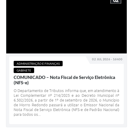
02
02 JUL 2026 - 16h00
ADMINISTRAÇÃO E FINANÇAS
GABINETE
COMUNICADO – Nota Fiscal de Serviço Eletrônica
(NFS-e)
O Departamento de Tributos informa que, em atendimento à
Lei Complementar nº 214/2025 e ao Decreto Municipal nº
6.502/2026, a partir de 1º de setembro de 2026, o Município
de Morro Redondo passará a utilizar o Emissor Nacional da
Nota Fiscal de Serviço Eletrônica (NFS-e de Padrão Nacional)
para todos os...