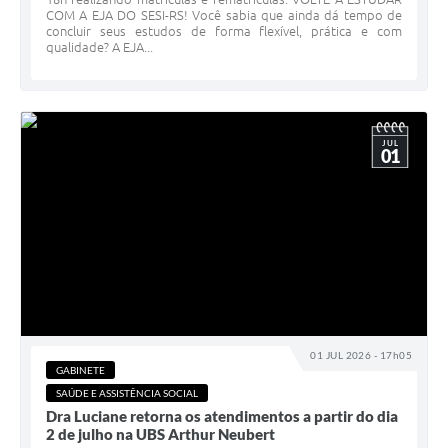
COM A EJA DO SESI-RS! Você sabia que ainda dá tempo de
concluir seus estudos de forma flexível, prática e com
qualidade? A EJA...
JUL
01
01 JUL 2026 - 17h05
GABINETE
SAÚDE E ASSISTÊNCIA SOCIAL
Dra Luciane retorna os atendimentos a partir do dia
2 de julho na UBS Arthur Neubert