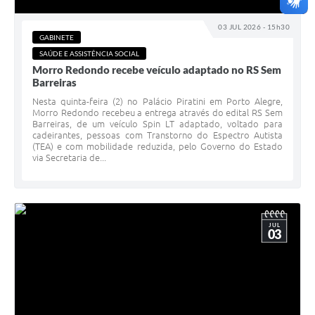
03 JUL 2026 - 15h30
GABINETE
SAÚDE E ASSISTÊNCIA SOCIAL
Morro Redondo recebe veículo adaptado no RS Sem
Barreiras
Nesta quinta-feira (2) no Palácio Piratini em Porto Alegre,
Morro Redondo recebeu a entrega através do edital RS Sem
Barreiras, de um veículo Spin LT adaptado, voltado para
cadeirantes, pessoas com Transtorno do Espectro Autista
(TEA) e com mobilidade reduzida, pelo Governo do Estado
via Secretaria de...
JUL
03