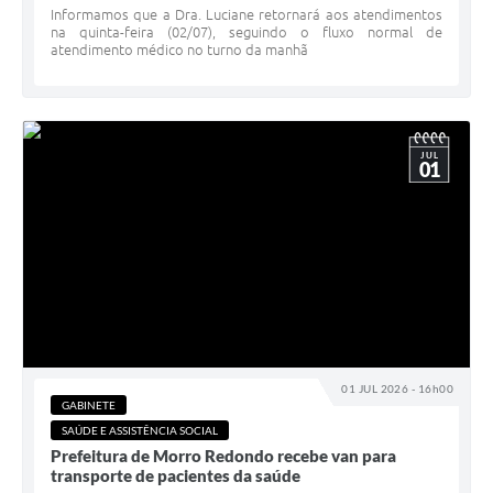
Informamos que a Dra. Luciane retornará aos atendimentos
na quinta-feira (02/07), seguindo o fluxo normal de
atendimento médico no turno da manhã
JUL
01
01 JUL 2026 - 16h00
GABINETE
SAÚDE E ASSISTÊNCIA SOCIAL
Prefeitura de Morro Redondo recebe van para
transporte de pacientes da saúde