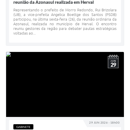
reunião da Azonasul realizada em Herval
Representando o prefeito de Morro Redondo, Rui Brizolara
(UB), a vice-prefeita Angelica Boettge dos Santos (PSDB)
participou, na última sexta-feira (26), da reunião ordinária da
Azonasul, realizada no município de Herval. O encontro
reuniu gestores da região para debater pautas estratégicas
voltadas ao...
JUN
29
29 JUN 2026 - 18h00
GABINETE