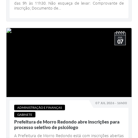
das 9h às 11h30. Não esqueça de levar: Comprovante de
inscrição; Documento de...
JUL
07
07 JUL 2026 - 16h00
ADMINISTRAÇÃO E FINANÇAS
GABINETE
Prefeitura de Morro Redondo abre inscrições para
processo seletivo de psicólogo
A Prefeitura de Morro Redondo está com inscrições abertas