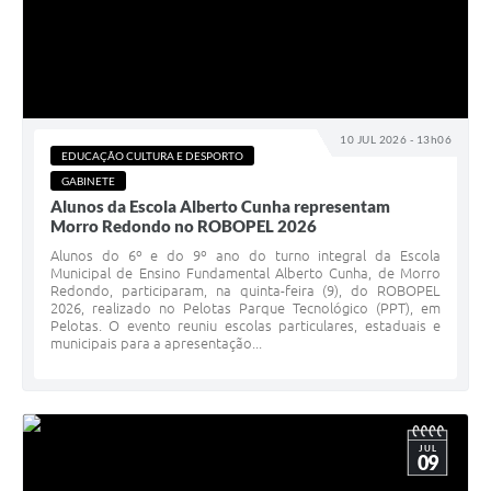
10 JUL 2026 - 13h06
EDUCAÇÃO CULTURA E DESPORTO
GABINETE
Alunos da Escola Alberto Cunha representam
Morro Redondo no ROBOPEL 2026
Alunos do 6º e do 9º ano do turno integral da Escola
Municipal de Ensino Fundamental Alberto Cunha, de Morro
Redondo, participaram, na quinta-feira (9), do ROBOPEL
2026, realizado no Pelotas Parque Tecnológico (PPT), em
Pelotas. O evento reuniu escolas particulares, estaduais e
municipais para a apresentação...
JUL
09