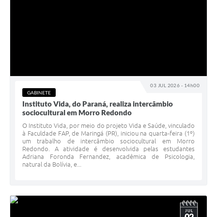
03 JUL 2026 - 14h00
GABINETE
Instituto Vida, do Paraná, realiza intercâmbio
sociocultural em Morro Redondo
O Instituto Vida, por meio do projeto Vida e Saúde, vinculado
à Faculdade FAP, de Maringá (PR), iniciou na quarta-feira (1º)
um trabalho de intercâmbio sociocultural em Morro
Redondo. A atividade é desenvolvida pelas estudantes
Adriana Foronda Fernandez, acadêmica de Psicologia,
natural da Bolívia, e...
JUL