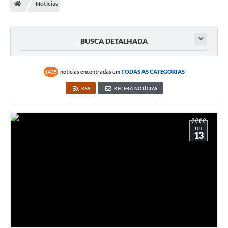
Notícias
Secretarias
Setores da Saúde
BUSCA DETALHADA
Notícias
Serviços Online
notícias encontradas em
TODAS AS CATEGORIAS
1435
Contato
RSS
RECEBA NOTÍCIAS
Contas Públicas
Serviço de Inspeção Municipal - SIM
JUL
13
Contratos
Esportes
Ouvidoria
Transparência
Agenda