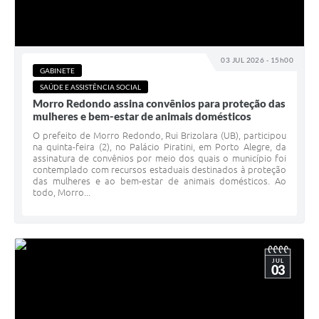
03 JUL 2026 - 15h00
GABINETE
SAÚDE E ASSISTÊNCIA SOCIAL
Morro Redondo assina convênios para proteção das
mulheres e bem-estar de animais domésticos
O prefeito de Morro Redondo, Rui Brizolara (UB), participou
na quinta-feira (2), no Palácio Piratini, em Porto Alegre, da
assinatura de convênios por meio dos quais o município foi
contemplado com recursos estaduais destinados à proteção
das mulheres e ao bem-estar de animais domésticos. Ao
todo, Morro...
JUL
03