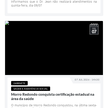
Informamos que o Dr. Jean não realizará atendimentos na
quinta-feira, dia 09/07
JUL
07
07 JUL 2026 - 14h30
GABINETE
SAÚDE E ASSISTÊNCIA SOCIAL
Morro Redondo conquista certificação estadual na
área da saúde
O município de Morro Redondo conquistou, na última sexta-