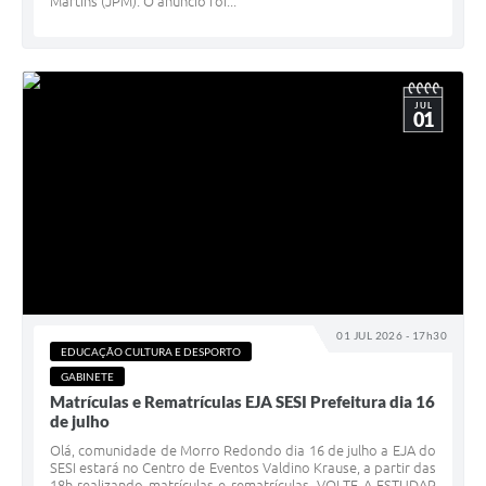
Martins (JPM). O anúncio foi...
JUL
01
01 JUL 2026 - 17h30
EDUCAÇÃO CULTURA E DESPORTO
GABINETE
Matrículas e Rematrículas EJA SESI Prefeitura dia 16
de julho
Olá, comunidade de Morro Redondo dia 16 de julho a EJA do
SESI estará no Centro de Eventos Valdino Krause, a partir das
18h realizando matrículas e rematrículas. VOLTE A ESTUDAR