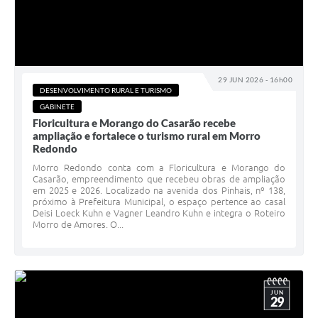
29 JUN 2026 - 16h00
DESENVOLVIMENTO RURAL E TURISMO
GABINETE
Floricultura e Morango do Casarão recebe
ampliação e fortalece o turismo rural em Morro
Redondo
Morro Redondo conta com a Floricultura e Morango do
Casarão, empreendimento que recebeu obras de ampliação
em 2025 e 2026. Localizado na avenida dos Pinhais, nº 138,
próximo à Prefeitura Municipal, o espaço pertence ao casal
Deisi Loeck Kuhn e Vagner Leandro Kuhn e integra o Roteiro
Morro de Amores. O...
JUN
29