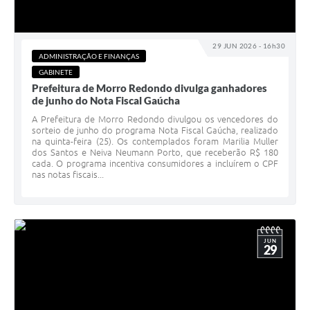
29 JUN 2026 - 16h30
ADMINISTRAÇÃO E FINANÇAS
GABINETE
Prefeitura de Morro Redondo divulga ganhadores
de junho do Nota Fiscal Gaúcha
A Prefeitura de Morro Redondo divulgou os vencedores do
sorteio de junho do programa Nota Fiscal Gaúcha, realizado
na quinta-feira (25). Os contemplados foram Marilia Muller
dos Santos e Neiva Neumann Porto, que receberão R$ 180
cada. O programa incentiva consumidores a incluírem o CPF
nas notas fiscais...
JUN
29