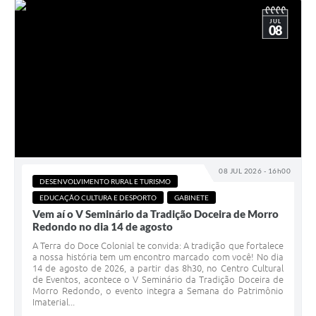
JUL
08
08 JUL 2026 - 16h00
DESENVOLVIMENTO RURAL E TURISMO
EDUCAÇÃO CULTURA E DESPORTO
GABINETE
Vem aí o V Seminário da Tradição Doceira de Morro
Redondo no dia 14 de agosto
A Terra do Doce Colonial te convida: A tradição que fortalece
a nossa história tem um encontro marcado com você! No dia
14 de agosto de 2026, a partir das 8h30, no Centro Cultural
de Eventos, acontece o V Seminário da Tradição Doceira de
Morro Redondo, o evento integra a Semana do Patrimônio
Imaterial...