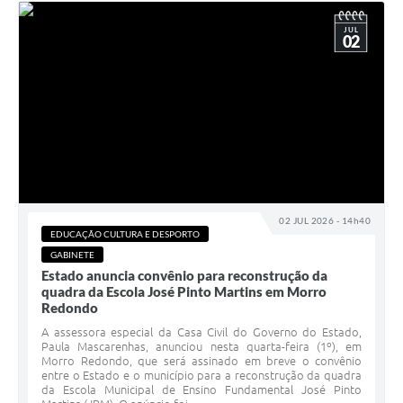
JUL
02
02 JUL 2026 - 14h40
EDUCAÇÃO CULTURA E DESPORTO
GABINETE
Estado anuncia convênio para reconstrução da
quadra da Escola José Pinto Martins em Morro
Redondo
A assessora especial da Casa Civil do Governo do Estado,
Paula Mascarenhas, anunciou nesta quarta-feira (1º), em
Morro Redondo, que será assinado em breve o convênio
entre o Estado e o município para a reconstrução da quadra
da Escola Municipal de Ensino Fundamental José Pinto