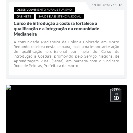
13 JUL 2026 - 13h10
DESENVOLVIMENTO RURAL E TURISMO
Acesso Rápido
GABINETE
SAÚDE E ASSISTÊNCIA SOCIAL
Curso de introdução à costura fortalece a
Editais
qualificação e a integração na comunidade
Medianeira
Carta de Serviços
A comunidade Medianeira da Colônia Colorado em Morro
Arquivos para Download
Redondo recebeu nesta semana, mais uma importante ação
de qualificação profissional por meio do Curso de
Introdução à Costura, promovido pelo Serviço Nacional de
Galeria de Vídeos
Aprendizagem Rural (Senar), em parceria com o Sindicato
Rural de Pelotas, Prefeitura de Morro...
Projetos
Links
R.H
JUL
10
Telefones Úteis
SIC