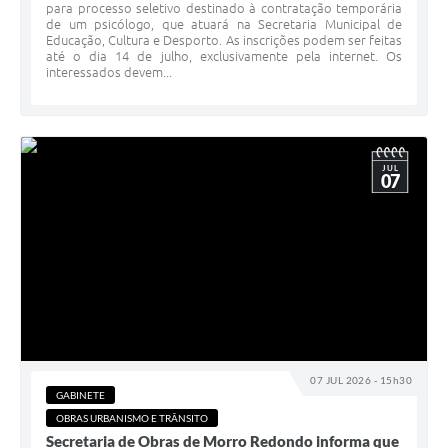
para processo seletivo destinado à contratação temporária
de um psicólogo, que atuará na Secretaria Municipal de
Educação, Cultura e Desporto. As inscrições podem ser feitas
até o dia 14 de julho, exclusivamente pela internet. Os
interessados devem...
JUL
07
07 JUL 2026 - 15h30
GABINETE
OBRAS URBANISMO E TRÂNSITO
Secretaria de Obras de Morro Redondo informa que