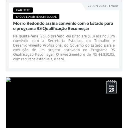
29 JUN 2026 - 17h00
GABINETE
SAÚDE E ASSISTÊNCIA SOCIAL
Morro Redondo assina convênio com o Estado para
o programa RS Qualificação Recomeçar
Na quinta-feira (26), o prefeito Rui Brizolara (UB) assinou um
convênio com a Secretaria Estadual do Trabalho e
Desenvolvimento Profissional do Governo do Estado para a
execução de um projeto aprovado no Programa RS
Qualificação Recomeçar. O investimento é de R$ 66.850,05,
com recursos estaduais, e será...
JUN
29