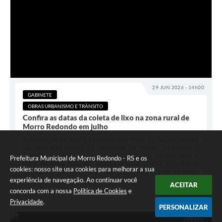
29 JUN 2026 - 14h00
GABINETE
OBRAS URBANISMO E TRÂNSITO
Confira as datas da coleta de lixo na zona rural de
Morro Redondo em julho
A Prefeitura de Morro Redondo, por meio do Departamento
de Meio Ambiente e da Secretaria de Obras, Urbanismo e
Trânsito, divulgou o cronograma da coleta de lixo seco e
Prefeitura Municipal de Morro Redondo - RS e os
vidro na zona rural do município para o mês de julho. O
cookies: nosso site usa cookies para melhorar a sua
serviço atenderá diferentes localidades do interior ao longo
experiência de navegação. Ao continuar você
do mês. A...
ACEITAR
concorda com a nossa
Política de Cookies
e
Privacidade
.
PERSONALIZAR