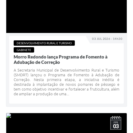
03 JUL 2026 - 14h30
DESENVOLVIMENTO RURAL E TURISMO
GABINETE
Morro Redondo lança Programa de Fomento à
Adubação de Correção
A Secretaria Municipal de Desenvolvimento Rural e Turismo
(SMDRT) lançou o Programa de Fomento à Adubação de
Correção. Nesta primeira etapa, a iniciativa inédita é
destinada à implantação de novos pomares de pêssego e
tem como objetivo incentivar e fortalecer a fruticultura, além
de ampliar a produção de uma...
JUL
03