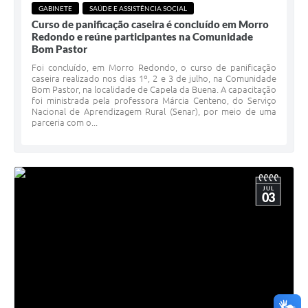
GABINETE
SAÚDE E ASSISTÊNCIA SOCIAL
Curso de panificação caseira é concluído em Morro
Redondo e reúne participantes na Comunidade
Bom Pastor
Foi concluído, em Morro Redondo, o curso de panificação
caseira realizado nos dias 1º, 2 e 3 de julho, na Comunidade
Bom Pastor, na localidade de Capela da Buena. A capacitação
foi ministrada pela professora Márcia Centeno, do Serviço
Nacional de Aprendizagem Rural (Senar), por meio de uma
parceria com o...
JUL
03