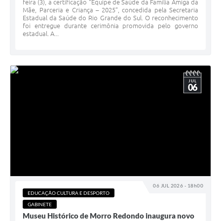
feira (3), a certificação “Equipe de Saúde da Família Amiga da
Mãe, Parceria e Criança – 2025”, concedida pela Secretaria
Estadual da Saúde do Rio Grande do Sul. O reconhecimento
foi entregue durante cerimônia promovida pelo governo
estadual. A...
JUL
06
06 JUL 2026 - 18h00
EDUCAÇÃO CULTURA E DESPORTO
GABINETE
Museu Histórico de Morro Redondo inaugura novo