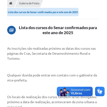
Secretarias
Galeria de Fotos
Lista dos cursos do Senar confirmados para este ano de 2025
Setores da Saúde
Notícias
Lista dos cursos do Senar confirmados para
Serviços Online
este ano de 2025
Contato
As inscrições são realizadas próximo as datas dos cursos nas 
Contas Públicas
páginas do Cras, Secretaria de Desenvolvimento Rural e 
Turismo.
Serviço de Inspeção Municipal - SIM
Contratos
Qualquer duvida pode entrar em contato com o gabinete da 
Esportes
vice-prefeita.
Ouvidoria
Os 
locais de realização dos cursos também serão divulgados 
Transparência
próximo a data de realização, aconteceram da zona urbana a 
Agenda