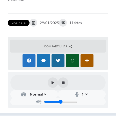
zona rural.
Acesso Rápido
Editais
29/01/2025
11 fotos
GABINETE
Carta de Serviços
Arquivos para Download
COMPARTILHAR
Galeria de Vídeos
Projetos
Links
R.H
Telefones Úteis
SIC