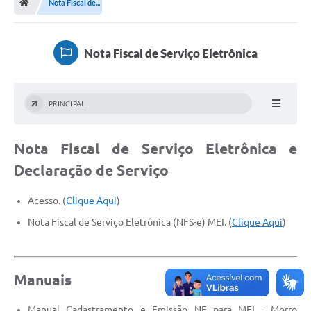
Nota Fiscal de...
Secretarias
Setores da Saúde
Nota Fiscal de Serviço Eletrônica
Notícias
Serviços Online
PRINCIPAL
Contato
Nota Fiscal de Serviço Eletrônica e
Contas Públicas
Declaração de Serviço
Serviço de Inspeção Municipal - SIM
Acesso. (
Clique Aqui
)
Contratos
Nota Fiscal de Serviço Eletrônica (NFS-e) MEI. (
Clique Aqui
)
Esportes
Ouvidoria
Manuais
Transparência
Manual Cadastramento e Emissão NF para MEI - Morro
Agenda