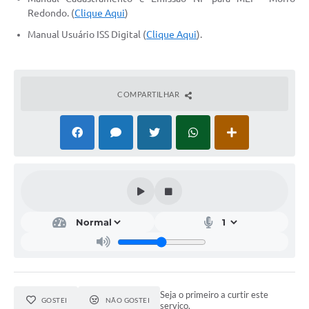
Redondo. (
Clique Aqui
)
Acesso Rápido
Manual Usuário ISS Digital (
Clique Aqui
).
Editais
Carta de Serviços
COMPARTILHAR
Arquivos para Download
Galeria de Vídeos
Projetos
Links
R.H
Telefones Úteis
SIC
Seja o primeiro a curtir este
GOSTEI
NÃO GOSTEI
serviço.