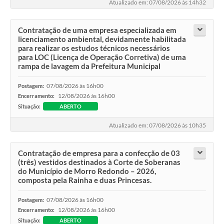
Atualizado em: 07/08/2026 às 14h32
Acesso Rápido
Contratação de uma empresa especializada em
licenciamento ambiental, devidamente habilitada
Editais
para realizar os estudos técnicos necessários
para LOC (Licença de Operação Corretiva) de uma
Carta de Serviços
rampa de lavagem da Prefeitura Municipal
Arquivos para Download
07/08/2026 às 16h00
Postagem:
12/08/2026 às 16h00
Encerramento:
Galeria de Vídeos
Situação:
ABERTO
Projetos
Atualizado em: 07/08/2026 às 10h35
Links
Contratação de empresa para a confecção de 03
R.H
(três) vestidos destinados à Corte de Soberanas
do Município de Morro Redondo – 2026,
Telefones Úteis
composta pela Rainha e duas Princesas.
SIC
07/08/2026 às 16h00
Postagem:
12/08/2026 às 16h00
Encerramento:
Situação:
ABERTO