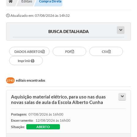
Editais
Compra Direta
Secretarias
Atualizado em: 07/08/2026 às 14h32
Setores da Saúde
Notícias
BUSCA DETALHADA
Serviços Online
DADOS ABERTOS
PDF
CSV
Contato
Imprimir
Contas Públicas
Serviço de Inspeção Municipal - SIM
editais encontrados
2745
Contratos
Aquisição material elétrico, para uso nas duas
Esportes
novas salas de aula da Escola Alberto Cunha
Ouvidoria
07/08/2026 às 16h00
Postagem:
12/08/2026 às 16h00
Encerramento:
Transparência
Situação:
ABERTO
Agenda