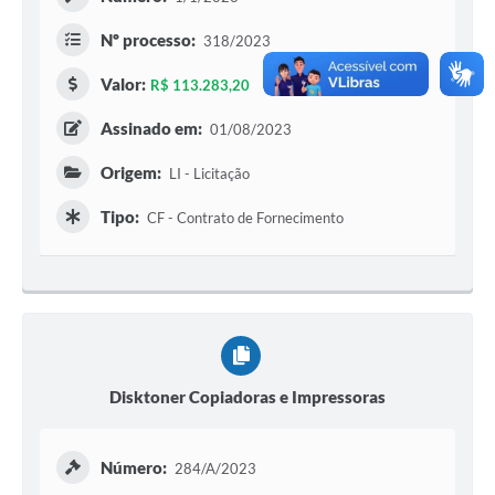
Nº processo:
318/2023
Acesso Rápido
Valor:
R$ 113.283,20
Editais
Assinado em:
01/08/2023
Carta de Serviços
Origem:
Arquivos para Download
LI - Licitação
Tipo:
Galeria de Vídeos
CF - Contrato de Fornecimento
Projetos
Links
R.H
Telefones Úteis
Disktoner Copiadoras e Impressoras
SIC
Número:
284/A/2023