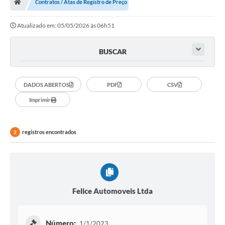
Contratos / Atas de Registro de Preço
Secretarias
Atualizado em: 05/05/2026 às 06h51
Setores da Saúde
Notícias
BUSCAR
Serviços Online
DADOS ABERTOS
PDF
CSV
Contato
Imprimir
Contas Públicas
Serviço de Inspeção Municipal - SIM
registros encontrados
2
Contratos
Esportes
Ouvidoria
Felice Automoveis Ltda
Transparência
Número:
1/1/2023
Agenda