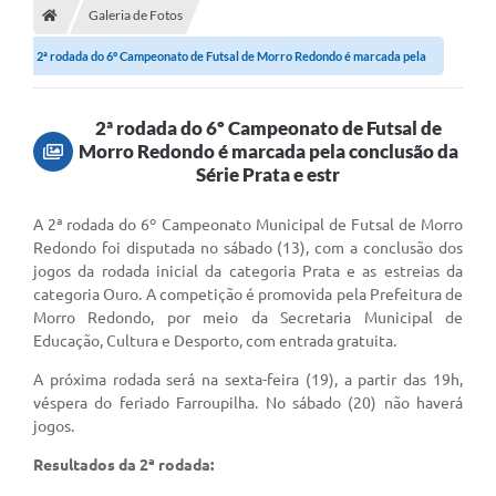
Secretarias
Galeria de Fotos
2ª rodada do 6º Campeonato de Futsal de Morro Redondo é marcada pela
Setores da Saúde
conclusão...
Notícias
2ª rodada do 6º Campeonato de Futsal de
Serviços Online
Morro Redondo é marcada pela conclusão da
Série Prata e estr
Contato
A 2ª rodada do 6º Campeonato Municipal de Futsal de Morro
Contas Públicas
Redondo foi disputada no sábado (13), com a conclusão dos
jogos da rodada inicial da categoria Prata e as estreias da
Serviço de Inspeção Municipal - SIM
categoria Ouro. A competição é promovida pela Prefeitura de
Morro Redondo, por meio da Secretaria Municipal de
Contratos
Educação, Cultura e Desporto, com entrada gratuita.
Esportes
A próxima rodada será na sexta-feira (19), a partir das 19h,
véspera do feriado Farroupilha. No sábado (20) não haverá
Ouvidoria
jogos.
Transparência
Resultados da 2ª rodada:
Agenda