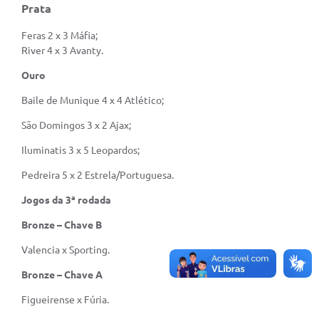
Prata
Acesso Rápido
Feras 2 x 3 Máfia;
River 4 x 3 Avanty.
Editais
Ouro
Carta de Serviços
Baile de Munique 4 x 4 Atlético;
Arquivos para Download
São Domingos 3 x 2 Ajax;
Galeria de Vídeos
Iluminatis 3 x 5 Leopardos;
Projetos
Pedreira 5 x 2 Estrela/Portuguesa.
Links
Jogos da 3ª rodada
R.H
Bronze – Chave B
Valencia x Sporting.
Telefones Úteis
Bronze – Chave A
SIC
Figueirense x Fúria.