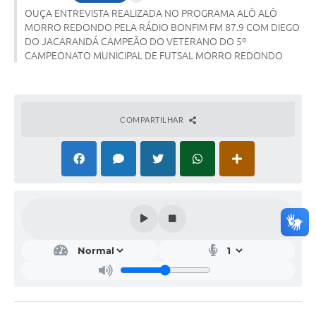
OUÇA ENTREVISTA REALIZADA NO PROGRAMA ALÔ ALÔ
Acesso Rápido
MORRO REDONDO PELA RÁDIO BONFIM FM 87.9 COM DIEGO
DO JACARANDÁ CAMPEÃO DO VETERANO DO 5º
Editais
CAMPEONATO MUNICIPAL DE FUTSAL MORRO REDONDO
Carta de Serviços
Arquivos para Download
COMPARTILHAR
Galeria de Vídeos
Projetos
Links
R.H
Telefones Úteis
SIC