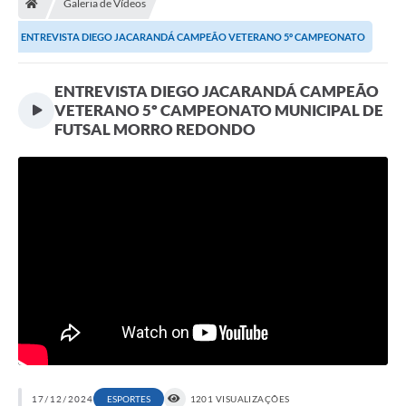
Galeria de Vídeos
Secretarias
ENTREVISTA DIEGO JACARANDÁ CAMPEÃO VETERANO 5º CAMPEONATO
Setores da Saúde
MUNICIPAL DE FUTSAL...
Notícias
ENTREVISTA DIEGO JACARANDÁ CAMPEÃO
VETERANO 5º CAMPEONATO MUNICIPAL DE
Serviços Online
FUTSAL MORRO REDONDO
Contato
Contas Públicas
Serviço de Inspeção Municipal - SIM
Contratos
Esportes
Ouvidoria
Transparência
17/12/2024
ESPORTES
1201 VISUALIZAÇÕES
Agenda