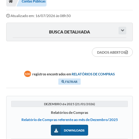
Contas Públicas
Secretarias
Atualizado em: 16/07/2026 às 08h50
Setores da Saúde
Notícias
BUSCA DETALHADA
Serviços Online
DADOS ABERTOS
Contato
Contas Públicas
registros encontrados em
RELATÓRIOS DE COMPRAS
100
Serviço de Inspeção Municipal - SIM
FILTRAR
Contratos
Esportes
DEZEMBRO de 2025 (21/01/2026)
Relatórios de Compras
Ouvidoria
Relatório de Compras referente ao mês de Dezembro/2025
Transparência
DOWNLOADS
Agenda