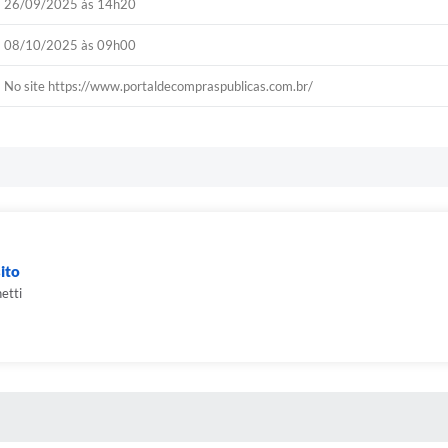
26/09/2025 às 14h20
08/10/2025 às 09h00
No site https://www.portaldecompraspublicas.com.br/
ito
etti
 MÍDIAS