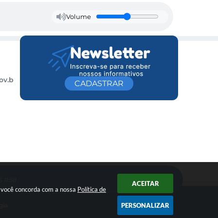
Volume
ov.b
CADASTRAR
 11:58
ACEITAR
ar você concorda com a nossa
Política de
PERSONALIZAR
gia