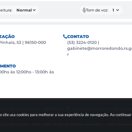
eitura:
Tom de voz:
ZAÇÃO
CONTATO
Pinhais, 53 | 96150-000
(53) 3224-0120
|
gabinete@morroredondo.rs.g
r
IMENTO
0hs às 12:00hs - 13:00h às
rsão do Sistema: 3.5.3 - 19/06/2026
Portal atualizado em: 06/08/2026
so site usa cookies para melhorar a sua experiência de navegação. Ao continu
Copyright Instar - 2006-2026. Todos os direitos reservados -
Instar Tecnolo