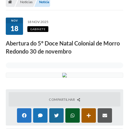
Notícias
Notícia
Secretarias
Setores da Saúde
NOV
18 NOV 2025
18
Notícias
GABINETE
Serviços Online
Abertura do 5º Doce Natal Colonial de Morro
Contato
Redondo 30 de novembro
Contas Públicas
Serviço de Inspeção Municipal - SIM
Contratos
Esportes
COMPARTILHAR
Ouvidoria
Transparência
Agenda