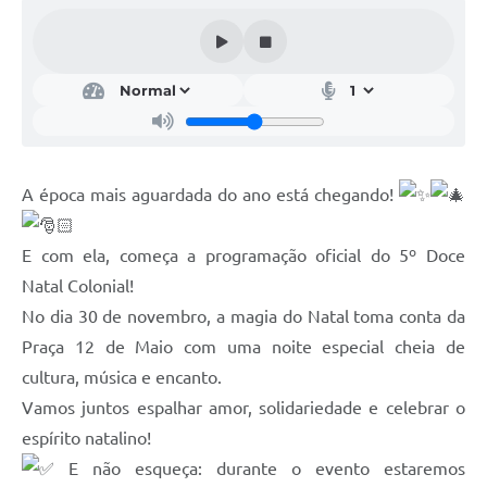
Acesso Rápido
Editais
Carta de Serviços
Arquivos para Download
A época mais aguardada do ano está chegando!
Galeria de Vídeos
E com ela, começa a programação oficial do 5º Doce
Projetos
Natal Colonial!
Links
No dia 30 de novembro, a magia do Natal toma conta da
R.H
Praça 12 de Maio com uma noite especial cheia de
cultura, música e encanto.
Telefones Úteis
Vamos juntos espalhar amor, solidariedade e celebrar o
SIC
espírito natalino!
E não esqueça: durante o evento estaremos