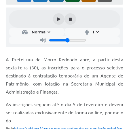
Acesso Rápido
Editais
Carta de Serviços
Arquivos para Download
Galeria de Vídeos
A Prefeitura de Morro Redondo abre, a partir desta
sexta-feira (30), as inscrições para o processo seletivo
Projetos
destinado à contratação temporária de um Agente de
Links
Patrimônio, com lotação na Secretaria Municipal de
R.H
Administração e Finanças.
Telefones Úteis
As inscrições seguem até o dia 5 de fevereiro e devem
ser realizadas exclusivamente de forma on-line, por meio
SIC
do
link:
http://https://www.morroredondo.rs.gov.br/portal/se