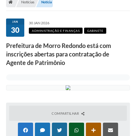
Notícias
Notícia
Secretarias
Setores da Saúde
JAN
30 JAN 2026
30
Notícias
ADMINISTRAÇÃO E FINANÇAS
GABINETE
Serviços Online
Prefeitura de Morro Redondo está com
Contato
inscrições abertas para contratação de
Agente de Patrimônio
Contas Públicas
Serviço de Inspeção Municipal - SIM
Contratos
Esportes
Ouvidoria
COMPARTILHAR
Transparência
Agenda