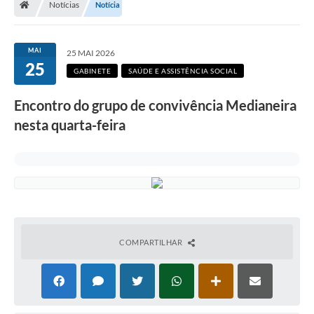
Notícias
Notícia
Secretarias
Setores da Saúde
MAI
25 MAI 2026
25
Notícias
GABINETE
SAÚDE E ASSISTÊNCIA SOCIAL
Serviços Online
Encontro do grupo de convivência Medianeira
Contato
nesta quarta-feira
Contas Públicas
Serviço de Inspeção Municipal - SIM
Contratos
Esportes
COMPARTILHAR
Ouvidoria
Transparência
Agenda