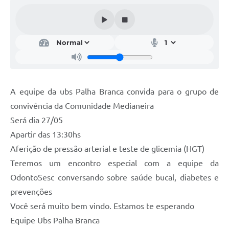
Acesso Rápido
Editais
Carta de Serviços
Arquivos para Download
A equipe da ubs Palha Branca convida para o grupo de
Galeria de Vídeos
convivência da Comunidade Medianeira
Será dia 27/05
Projetos
Apartir das 13:30hs
Links
Aferição de pressão arterial e teste de glicemia (HGT)
R.H
Teremos um encontro especial com a equipe da
OdontoSesc conversando sobre saúde bucal, diabetes e
Telefones Úteis
prevenções
SIC
Você será muito bem vindo. Estamos te esperando
Equipe Ubs Palha Branca