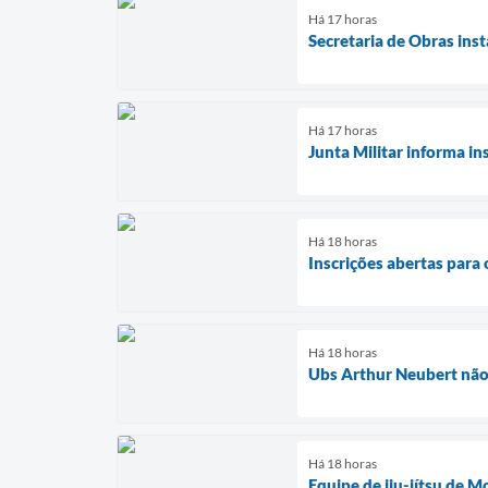
Há 17 horas
Secretaria de Obras in
Há 17 horas
Junta Militar informa in
Há 18 horas
Inscrições abertas par
Há 18 horas
Ubs Arthur Neubert não 
Há 18 horas
Equipe de jiu-jítsu de 