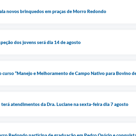
stala novos brinquedos em praças de Morro Redondo
speção dos jovens será dia 14 de agosto
a o curso “Manejo e Melhoramento de Campo Nativo para Bovino d
terá atendimentos da Dra. Luciane na sexta-feira dia 7 agosto
Morro Redondo participa de graduação em Pedro Osório e conquist