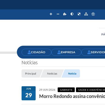
PÁ
CIDADÃO
EMPRESA
SERVIDO
Notícias
Principal
Notícias
Notícia
JUN
29 JUN 2026
GABINETE
SAÚDE E ASSISTÊNCIA
29
Morro Redondo assina convênio