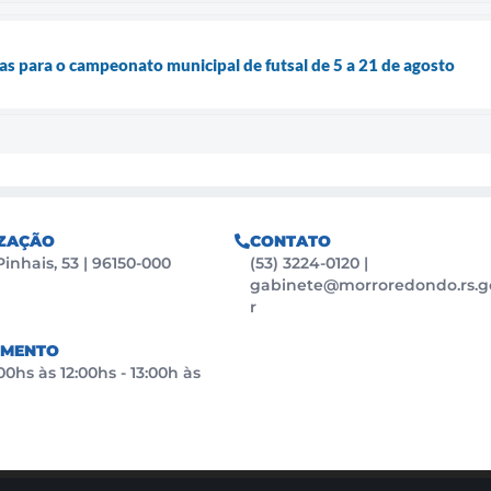
tas para o campeonato municipal de futsal de 5 a 21 de agosto
ZAÇÃO
CONTATO
Pinhais, 53 | 96150-000
(53) 3224-0120
|
gabinete@morroredondo.rs.g
r
IMENTO
0hs às 12:00hs - 13:00h às