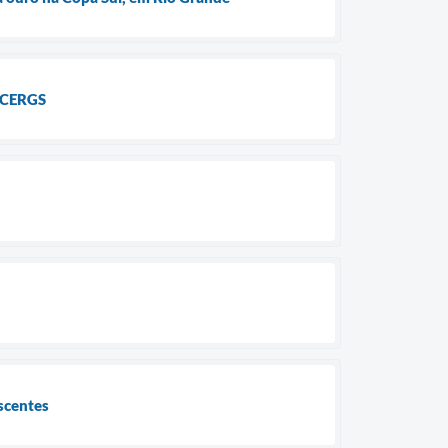
e CERGS
scentes