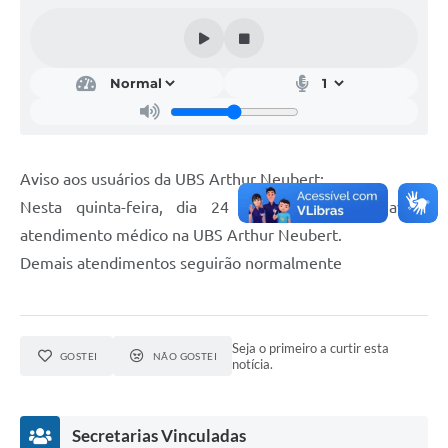
Acesso Rápido
Editais
Carta de Serviços
Arquivos para Download
Aviso aos usuários da UBS Arthur Neubert:
Galeria de Vídeos
Nesta quinta-feira, dia 24 de agosto, não haverá
atendimento médico na UBS Arthur Neubert.
Projetos
Demais atendimentos seguirão normalmente
Links
R.H
Seja o primeiro a curtir esta
Telefones Úteis
GOSTEI
NÃO GOSTEI
notícia.
SIC
Secretarias Vinculadas