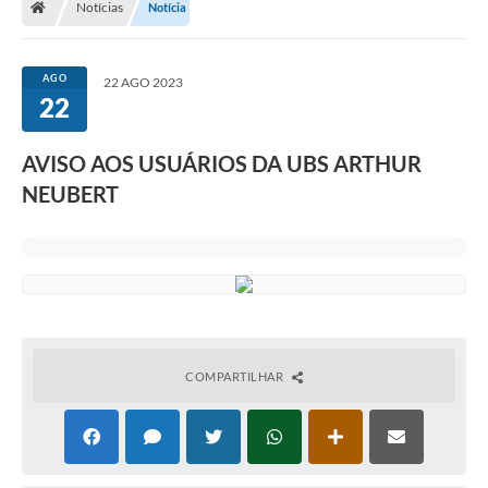
Notícias
Notícia
Secretarias
Setores da Saúde
AGO
22 AGO 2023
22
Notícias
Serviços Online
AVISO AOS USUÁRIOS DA UBS ARTHUR
Contato
NEUBERT
Contas Públicas
Serviço de Inspeção Municipal - SIM
Contratos
Esportes
COMPARTILHAR
Ouvidoria
Transparência
Agenda