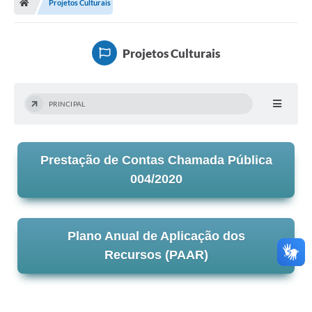
Projetos Culturais
Secretarias
Setores da Saúde
Projetos Culturais
Notícias
Serviços Online
PRINCIPAL
Contato
Contas Públicas
Prestação de Contas Chamada Pública
Serviço de Inspeção Municipal - SIM
004/2020
Contratos
Esportes
Plano Anual de Aplicação dos
Recursos (PAAR)
Ouvidoria
Transparência
Agenda