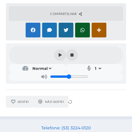
Acesso Rápido
COMPARTILHAR
Editais
Carta de Serviços
Arquivos para Download
Galeria de Vídeos
Projetos
Links
R.H
GOSTEI
NÃO GOSTEI
Telefones Úteis
SIC
Telefone: (53) 3224-0120