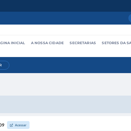
GINA INICIAL
A NOSSA CIDADE
SECRETARIAS
SETORES DA S
R
009
Acessar