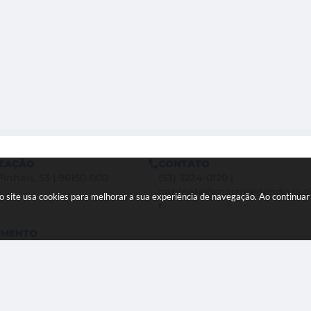
ZAÇÃO
CONTATO
Pinhais, 53 | 96150-000
(53) 3224-0120
|
gabinete@morroredondo.rs.g
so site usa cookies para melhorar a sua experiência de navegação. Ao continu
r
IMENTO
0hs às 12:00hs - 13:00h às