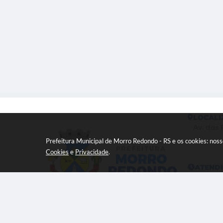
LOCALI
Av. dos 
Prefeitura Municipal de Morro Redondo - RS e os cookies: nos
Cookies
e
Privacidade
.
ATEND
Das 08:0
17:00h