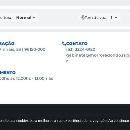
eitura:
Tom de voz:
ZAÇÃO
CONTATO
Pinhais, 53 | 96150-000
(53) 3224-0120
|
gabinete@morroredondo.rs.g
r
IMENTO
0hs às 12:00hs - 13:00h às
rsão do Sistema: 3.5.3 - 19/06/2026
Portal atualizado em: 06/08/2026
so site usa cookies para melhorar a sua experiência de navegação. Ao continu
Copyright Instar - 2006-2026. Todos os direitos reservados -
Instar Tecnolo