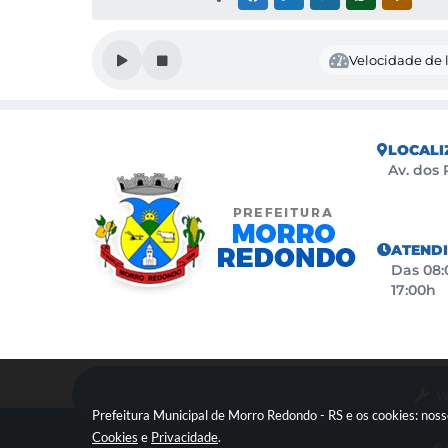
Velocidade de l
LOCALI
Av. dos 
ATEND
Das 08:0
17:00h
Ve
Prefeitura Municipal de Morro Redondo - RS e os cookies: nos
Cookies
e
Privacidade
.
© 