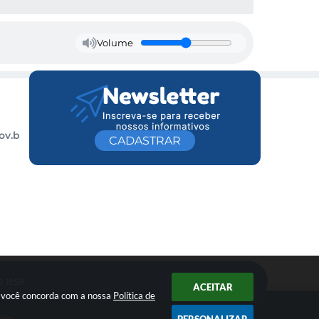
Volume
ov.b
CADASTRAR
 11:58
ACEITAR
ar você concorda com a nossa
Política de
gia