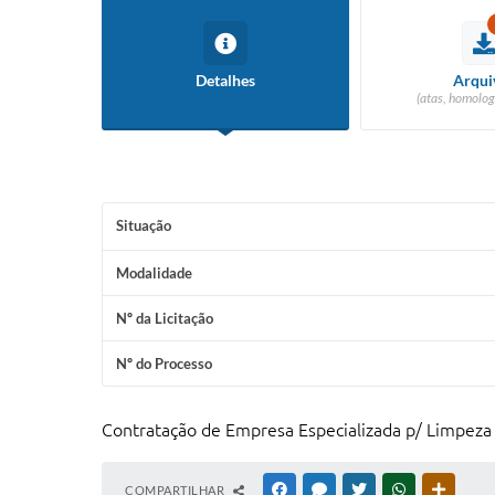
Detalhes
Arqui
(atas, homolog
Situação
Modalidade
Nº da Licitação
Nº do Processo
Contratação de Empresa Especializada p/ Limpeza
COMPARTILHAR
FACEBOOK
MESSENGER
TWITTER
WHATSAPP
OUTRAS