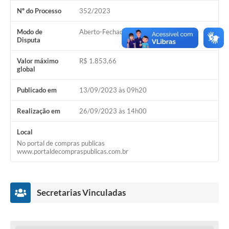
Nº do Processo
352/2023
Acesso Rápido
Modo de
Aberto-Fechado
Editais
Disputa
Carta de Serviços
Valor máximo
R$ 1.853,66
global
Arquivos para Download
Publicado em
13/09/2023 às 09h20
Galeria de Vídeos
Realização em
26/09/2023 às 14h00
Projetos
Local
Links
No portal de compras publicas
www.portaldecompraspublicas.com.br
R.H
Telefones Úteis
Secretarias Vinculadas
SIC