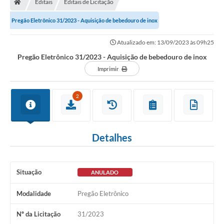
Editais
Editais de Licitação
Secretarias
Pregão Eletrônico 31/2023 - Aquisição de bebedouro de inox
Setores da Saúde
Atualizado em: 13/09/2023 às 09h25
Notícias
Pregão Eletrônico 31/2023 - Aquisição de bebedouro de inox
Serviços Online
Imprimir
Contato
2
Contas Públicas
Serviço de Inspeção Municipal - SIM
Detalhes
Contratos
Esportes
Situação
ANULADO
Ouvidoria
Modalidade
Pregão Eletrônico
Transparência
Nº da Licitação
31/2023
Agenda