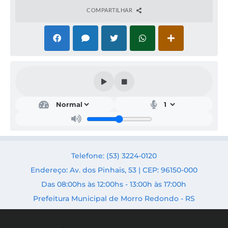
COMPARTILHAR
Edu
caçã
o,
Cult
ura
e
Des
Telefone: (53) 3224-0120
port
o
Endereço: Av. dos Pinhais, 53 | CEP: 96150-000
Secr
Das 08:00hs às 12:00hs - 13:00h às 17:00h
etári
o:
Prefeitura Municipal de Morro Redondo - RS
Ande
rson
da