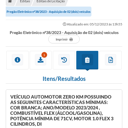
Editais
Editais de Licitação
Secretarias
Pregão Eletrônico nº38/2023 - Aquisição de 02 (dois) veículos
Setores da Saúde
Atualizado em: 05/12/2023 às 13h55
Notícias
Pregão Eletrônico nº38/2023 - Aquisição de 02 (dois) veículos
Serviços Online
Imprimir
Contato
1
Contas Públicas
Serviço de Inspeção Municipal - SIM
Itens/Resultados
Contratos
Esportes
VEÍCULO AUTOMOTOR ZERO KM POSSUINDO
AS SEGUINTES CARACTERÍSTICAS MÍNIMAS:
Ouvidoria
COR BRANCA; ANO/MODELO 2023/2024 ,
COMBUSTÍVEL FLEX (ÁLCOOL/GASOLINA),
Transparência
POTÊNCIA MÍNIMA DE 71CV, MOTOR 1.0 FLEX 3
CILINDROS, DI
Agenda