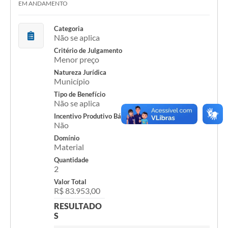
EM ANDAMENTO
Acesso Rápido
Categoria
Não se aplica
Editais
Critério de Julgamento
Menor preço
Carta de Serviços
Natureza Jurídica
Arquivos para Download
Município
Tipo de Benefício
Galeria de Vídeos
Não se aplica
Incentivo Produtivo Básico
Projetos
Não
Domínio
Links
Material
R.H
Quantidade
2
Telefones Úteis
Valor Total
R$ 83.953,00
SIC
RESULTADO
S