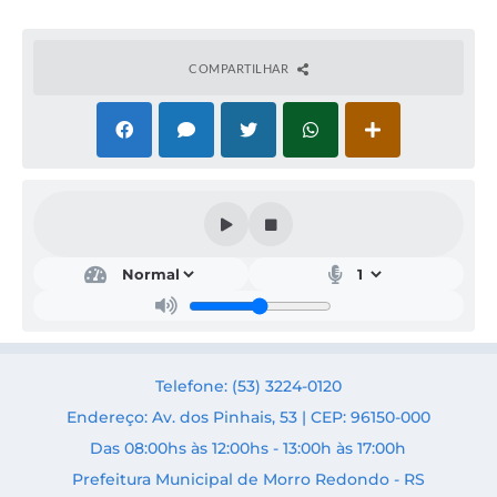
COMPARTILHAR
Saú
de e
Assi
s.
Soci
al
Secr
Telefone: (53) 3224-0120
etári
a:
Endereço: Av. dos Pinhais, 53 | CEP: 96150-000
Silvia
Das 08:00hs às 12:00hs - 13:00h às 17:00h
Augu
sta
Prefeitura Municipal de Morro Redondo - RS
Wah