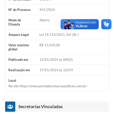
Acesso Rápido
Nº do Processo
455/2024
Editais
Modo de
Aberto
Disputa
Carta de Serviços
Amparo Legal
Lei 14.133/2021, Art 28, I
Arquivos para Download
Valor máximo
R$ 15.650,00
global
Galeria de Vídeos
Publicado em
12/01/2024 às 08h25
Projetos
Links
Realização em
17/01/2024 às 12h59
R.H
Local
No site https://www.portaldecompraspublicas.com.br/
Telefones Úteis
SIC
Secretarias Vinculadas