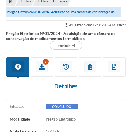
Editais
Editais de Licitação
Secretarias
Pregão Eletrônico Nº01/2024 - Aquisição de uma câmara de conservação de
Setores da Saúde
medicamentos termolábeis
Atualizado em: 12/01/2024 às 08h27
Notícias
Pregão Eletrônico Nº01/2024 - Aquisição de uma câmara de
conservação de medicamentos termolábeis
Serviços Online
Imprimir
Contato
1
Contas Públicas
Serviço de Inspeção Municipal - SIM
Detalhes
Contratos
Esportes
Situação
CONCLUÍDO
Ouvidoria
Modalidade
Pregão Eletrônico
Transparência
Nº da Licitação
1/2024
Agenda