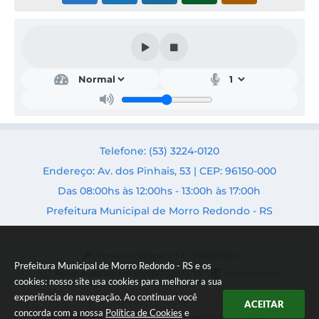
Telefone: (53) 3224-0120
Endereço: Av. dos Pinhais, 53 | CEP: 96150-000
Das 08:00hs às 12:00hs - 13:00h às 17:00h
Prefeitura Municipal de Morro Redondo - RS
Versão do Sistema:
3.5.3 - 19/06/2026
Prefeitura Municipal de Morro Redondo - RS e os
Portal atualizado em:
05/08/2026 15:15
Dados Abertos
cookies: nosso site usa cookies para melhorar a sua
experiência de navegação. Ao continuar você
ACEITAR
concorda com a nossa
Política de Cookies
e
Copyright Instar - 2006-2026. Todos os direitos reservados -