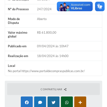
Acesso Rápido
Nº do Processo
247/2024
Editais
Modo de
Aberto
Disputa
Carta de Serviços
Valor máximo
R$ 61.800,00
global
Arquivos para Download
Publicado em
09/04/2024 às 10h47
Galeria de Vídeos
Realização em
18/04/2024 às 14h00
Projetos
Links
Local
No portal https://www.portaldecompraspublicas.com.br/
R.H
Telefones Úteis
COMPARTILHAR
SIC