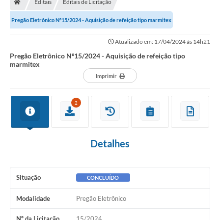
Editais
Editais de Licitação
Secretarias
Pregão Eletrônico Nº15/2024 - Aquisição de refeição tipo marmitex
Setores da Saúde
Atualizado em: 17/04/2024 às 14h21
Notícias
Pregão Eletrônico Nº15/2024 - Aquisição de refeição tipo
marmitex
Serviços Online
Imprimir
Contato
2
Contas Públicas
Serviço de Inspeção Municipal - SIM
Detalhes
Contratos
Esportes
Situação
CONCLUÍDO
Ouvidoria
Modalidade
Pregão Eletrônico
Transparência
Nº da Licitação
15/2024
Agenda