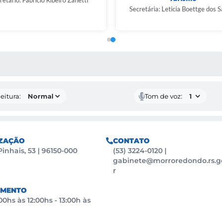
retário: Fabricio Ribeiro Zanetti
Secretária: Leticia Boettge dos 
 MÍDIAS
eitura:
Tom de voz:
ZAÇÃO
CONTATO
Pinhais, 53 | 96150-000
(53) 3224-0120
|
gabinete@morroredondo.rs.g
r
IMENTO
0hs às 12:00hs - 13:00h às