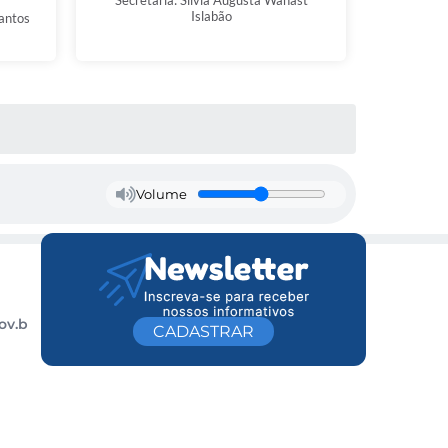
Secretária: Silvia Augusta Wahast
Islabão
Santos
Volume
ov.b
CADASTRAR