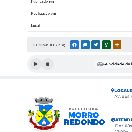
Publicado em
Realização em
Local
COMPARTILHAR
FACEBOOK
MESSENGER
TWITTER
WHATSAPP
OUTRAS
Velocidade de l
LOCALI
Av. dos 
ATEND
Das 08:0
17:00h