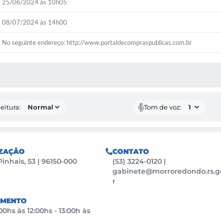
25/06/2024 às 10h05
08/07/2024 às 14h00
No seguinte endereço: http://www.portaldecompraspublicas.com.br
 MÍDIAS
eitura:
Tom de voz:
ZAÇÃO
CONTATO
Pinhais, 53 | 96150-000
(53) 3224-0120
|
gabinete@morroredondo.rs.g
r
IMENTO
0hs às 12:00hs - 13:00h às