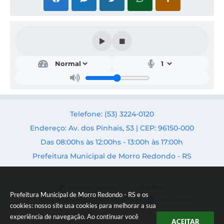
Telefone: (53) 3224-0120
Endereço: Av. dos Pinhais, 53 | CEP: 96150-000
Das 08:00hs às 12:00hs - 13:00h às 17:00h
Prefeitura Municipal de Morro Redondo - RS
Versão do Sistema:
3.5.3 - 19/06/2026
Prefeitura Municipal de Morro Redondo - RS e os
Portal atualizado em:
07/08/2026 14:32
Dados Abertos
cookies: nosso site usa cookies para melhorar a sua
experiência de navegação. Ao continuar você
ACEITAR