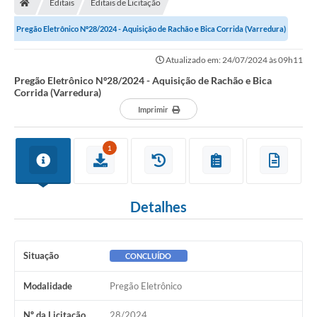
Editais
Editais de Licitação
Secretarias
Pregão Eletrônico Nº28/2024 - Aquisição de Rachão e Bica Corrida (Varredura)
Setores da Saúde
Atualizado em: 24/07/2024 às 09h11
Notícias
Pregão Eletrônico Nº28/2024 - Aquisição de Rachão e Bica
Corrida (Varredura)
Serviços Online
Imprimir
Contato
1
Contas Públicas
Serviço de Inspeção Municipal - SIM
Detalhes
Contratos
Esportes
Situação
CONCLUÍDO
Ouvidoria
Modalidade
Pregão Eletrônico
Transparência
Nº da Licitação
28/2024
Agenda