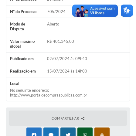
Acesso Rápido
Nº do Processo
705/2024
Editais
Modo de
Aberto
Disputa
Carta de Serviços
Valor máximo
R$ 401.345,00
global
Arquivos para Download
Publicado em
02/07/2024 às 09h40
Galeria de Vídeos
Realização em
15/07/2024 às 14h00
Projetos
Links
Local
No seguinte endereço:
http://www.portaldecompraspublicas.com.br
R.H
Telefones Úteis
COMPARTILHAR
SIC