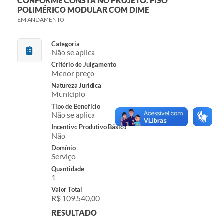
CONFORME CONSTA NO PROJETO. PISO
POLIMÉRICO MODULAR COM DIME
Acesso Rápido
EM ANDAMENTO
Editais
Categoria
Não se aplica
Carta de Serviços
Critério de Julgamento
Menor preço
Arquivos para Download
Natureza Jurídica
Município
Galeria de Vídeos
Tipo de Benefício
Projetos
Não se aplica
Incentivo Produtivo Básico
Links
Não
Domínio
R.H
Serviço
Quantidade
Telefones Úteis
1
Valor Total
SIC
R$ 109.540,00
RESULTADO