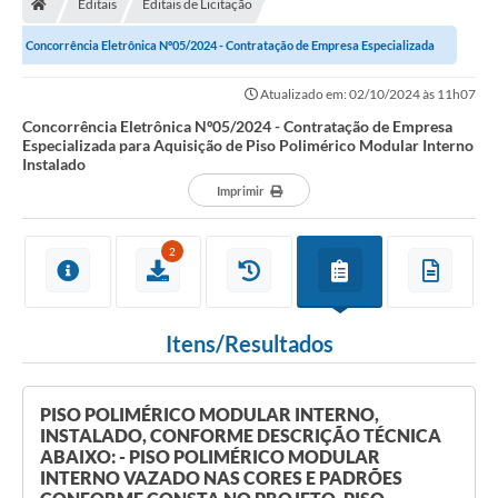
Editais
Editais de Licitação
Secretarias
Concorrência Eletrônica Nº05/2024 - Contratação de Empresa Especializada
Setores da Saúde
para Aquisição de Piso Polimérico...
Atualizado em: 02/10/2024 às 11h07
Notícias
Concorrência Eletrônica Nº05/2024 - Contratação de Empresa
Especializada para Aquisição de Piso Polimérico Modular Interno
Serviços Online
Instalado
Contato
Imprimir
Contas Públicas
2
Serviço de Inspeção Municipal - SIM
Contratos
Itens/Resultados
Esportes
Ouvidoria
PISO POLIMÉRICO MODULAR INTERNO,
INSTALADO, CONFORME DESCRIÇÃO TÉCNICA
Transparência
ABAIXO: - PISO POLIMÉRICO MODULAR
INTERNO VAZADO NAS CORES E PADRÕES
Agenda