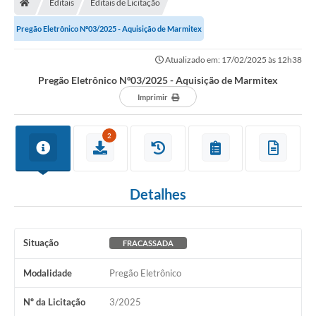
Editais
Editais de Licitação
Secretarias
Pregão Eletrônico Nº03/2025 - Aquisição de Marmitex
Setores da Saúde
Atualizado em: 17/02/2025 às 12h38
Notícias
Pregão Eletrônico Nº03/2025 - Aquisição de Marmitex
Serviços Online
Imprimir
Contato
2
Contas Públicas
Serviço de Inspeção Municipal - SIM
Detalhes
Contratos
Esportes
Situação
FRACASSADA
Ouvidoria
Modalidade
Pregão Eletrônico
Transparência
Nº da Licitação
3/2025
Agenda