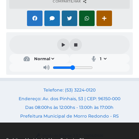
COMPARTILHAR
Ad
mini
stra
ção
e
Fina
nça
Telefone: (53) 3224-0120
s
Endereço: Av. dos Pinhais, 53 | CEP: 96150-000
Secr
etári
Das 08:00hs às 12:00hs - 13:00h às 17:00h
a:
Dani
Prefeitura Municipal de Morro Redondo - RS
ela
Nizol
li da
Silva
Versão do Sistema:
3.5.3 - 19/06/2026