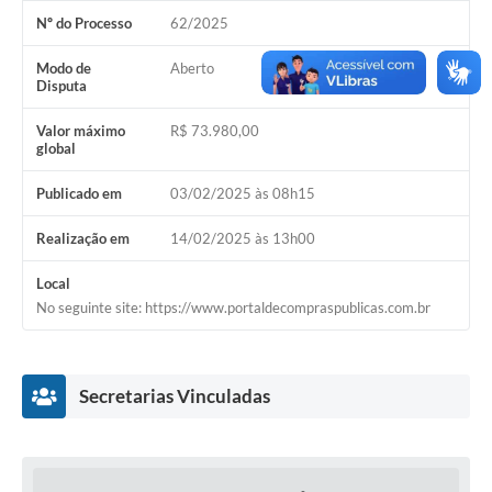
Nº do Processo
62/2025
Acesso Rápido
Modo de
Aberto
Editais
Disputa
Carta de Serviços
Valor máximo
R$ 73.980,00
global
Arquivos para Download
Publicado em
03/02/2025 às 08h15
Galeria de Vídeos
Realização em
14/02/2025 às 13h00
Projetos
Local
Links
No seguinte site: https://www.portaldecompraspublicas.com.br
R.H
Telefones Úteis
Secretarias Vinculadas
SIC