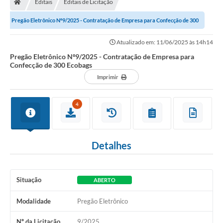
Editais
Editais de Licitação
Secretarias
Pregão Eletrônico Nº9/2025 - Contratação de Empresa para Confecção de 300
Setores da Saúde
Ecobags
Atualizado em: 11/06/2025 às 14h14
Notícias
Pregão Eletrônico Nº9/2025 - Contratação de Empresa para
Confecção de 300 Ecobags
Serviços Online
Imprimir
Contato
4
Contas Públicas
Serviço de Inspeção Municipal - SIM
Detalhes
Contratos
Esportes
Situação
ABERTO
Ouvidoria
Modalidade
Pregão Eletrônico
Transparência
Nº da Licitação
9/2025
Agenda