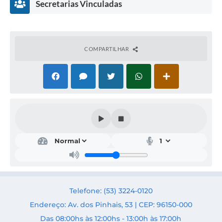
Secretarias Vinculadas
COMPARTILHAR
Des
env
olvi
men
to
Rur
al e
Telefone: (53) 3224-0120
Turi
smo
Endereço: Av. dos Pinhais, 53 | CEP: 96150-000
Secr
Das 08:00hs às 12:00hs - 13:00h às 17:00h