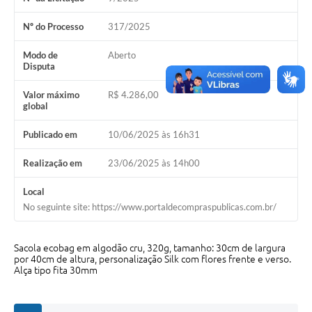
Acesso Rápido
Nº do Processo
317/2025
Editais
Modo de
Aberto
Disputa
Carta de Serviços
Valor máximo
R$ 4.286,00
global
Arquivos para Download
Publicado em
10/06/2025 às 16h31
Galeria de Vídeos
Realização em
23/06/2025 às 14h00
Projetos
Links
Local
No seguinte site: https://www.portaldecompraspublicas.com.br/
R.H
Telefones Úteis
Sacola ecobag em algodão cru, 320g, tamanho: 30cm de largura
por 40cm de altura, personalização Silk com flores frente e verso.
Alça tipo fita 30mm
SIC