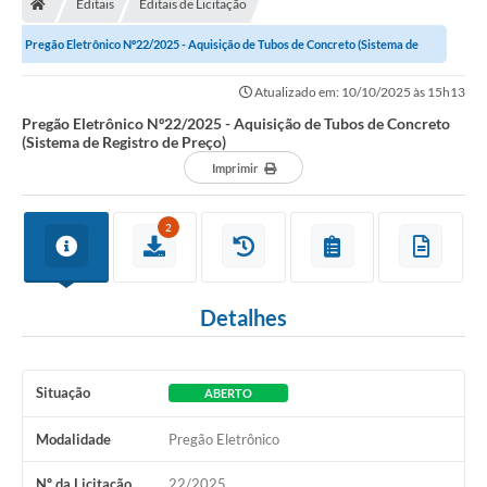
Editais
Editais de Licitação
Secretarias
Pregão Eletrônico Nº22/2025 - Aquisição de Tubos de Concreto (Sistema de
Setores da Saúde
Registro de Preço)
Atualizado em: 10/10/2025 às 15h13
Notícias
Pregão Eletrônico Nº22/2025 - Aquisição de Tubos de Concreto
(Sistema de Registro de Preço)
Serviços Online
Imprimir
Contato
2
Contas Públicas
Serviço de Inspeção Municipal - SIM
Detalhes
Contratos
Esportes
Situação
ABERTO
Ouvidoria
Modalidade
Pregão Eletrônico
Transparência
Nº da Licitação
22/2025
Agenda