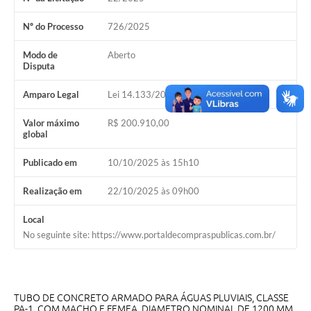
Acesso Rápido
Nº do Processo
726/2025
Editais
Modo de
Aberto
Disputa
Carta de Serviços
Amparo Legal
Lei 14.133/2021, Art 28, I
Arquivos para Download
Valor máximo
R$ 200.910,00
global
Galeria de Vídeos
Publicado em
10/10/2025 às 15h10
Projetos
Links
Realização em
22/10/2025 às 09h00
R.H
Local
No seguinte site: https://www.portaldecompraspublicas.com.br/
Telefones Úteis
SIC
TUBO DE CONCRETO ARMADO PARA ÁGUAS PLUVIAIS, CLASSE
PA-1, COM MACHO E FEMEA, DIAMETRO NOMINAL DE 1200 MM