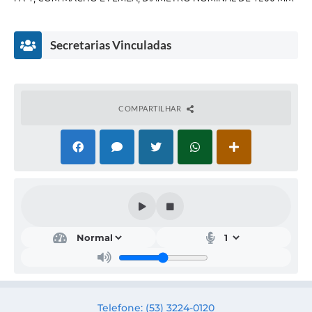
Secretarias Vinculadas
COMPARTILHAR
Obr
as,
Urb
anis
mo
e
Trâ
Telefone: (53) 3224-0120