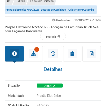
Editais
Editais de Licitação
Secretarias
Pregão Eletrônico Nº24/2025 - Locação de Caminhão Truck 6x4 com Caçamba
Setores da Saúde
Basculante
Atualizado em: 10/10/2025 às 15h39
Notícias
Pregão Eletrônico Nº24/2025 - Locação de Caminhão Truck 6x4
com Caçamba Basculante
Serviços Online
Imprimir
Contato
2
Contas Públicas
Serviço de Inspeção Municipal - SIM
Detalhes
Contratos
Esportes
Situação
ABERTO
Ouvidoria
Modalidade
Pregão Eletrônico
Transparência
Nº da Licitação
24/2025
Agenda