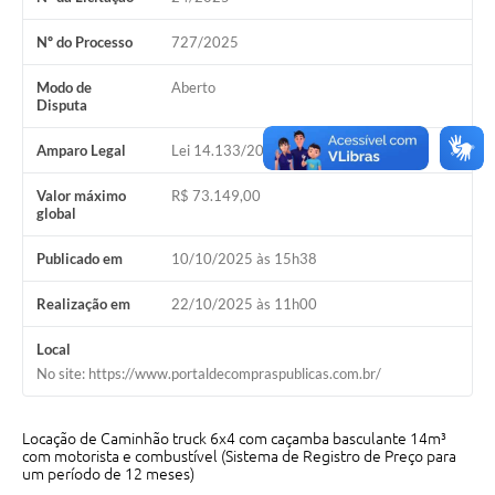
Acesso Rápido
Nº do Processo
727/2025
Editais
Modo de
Aberto
Disputa
Carta de Serviços
Amparo Legal
Lei 14.133/2021, Art 28, I
Arquivos para Download
Valor máximo
R$ 73.149,00
global
Galeria de Vídeos
Publicado em
10/10/2025 às 15h38
Projetos
Links
Realização em
22/10/2025 às 11h00
R.H
Local
No site: https://www.portaldecompraspublicas.com.br/
Telefones Úteis
SIC
Locação de Caminhão truck 6x4 com caçamba basculante 14m³
com motorista e combustível (Sistema de Registro de Preço para
um período de 12 meses)