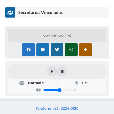
Secretarias Vinculadas
COMPARTILHAR
Obr
as,
Urb
anis
mo
e
Trâ
Telefone: (53) 3224-0120
nsit