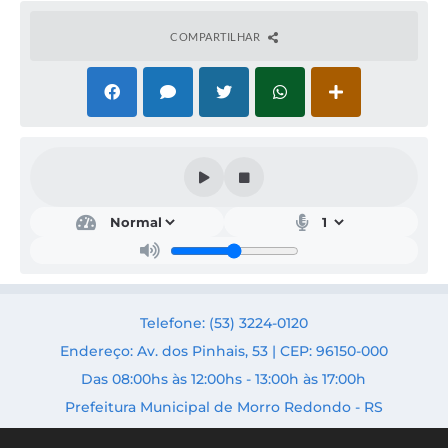
COMPARTILHAR
Obr
as,
Urb
anis
mo
e
Trâ
Telefone: (53) 3224-0120
nsit
o
Endereço: Av. dos Pinhais, 53 | CEP: 96150-000
Secr
Das 08:00hs às 12:00hs - 13:00h às 17:00h
etári
o:
Prefeitura Municipal de Morro Redondo - RS
Fabri
cio