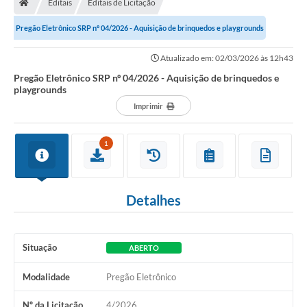
Editais
Editais de Licitação
Secretarias
Pregão Eletrônico SRP nº 04/2026 - Aquisição de brinquedos e playgrounds
Setores da Saúde
Atualizado em: 02/03/2026 às 12h43
Notícias
Pregão Eletrônico SRP nº 04/2026 - Aquisição de brinquedos e
playgrounds
Serviços Online
Imprimir
Contato
1
Contas Públicas
Serviço de Inspeção Municipal - SIM
Detalhes
Contratos
Esportes
Situação
ABERTO
Ouvidoria
Modalidade
Pregão Eletrônico
Transparência
Nº da Licitação
4/2026
Agenda