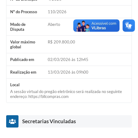
Acesso Rápido
Nº do Processo
110/2026
Editais
Modo de
Aberto
Disputa
Carta de Serviços
Valor máximo
R$ 209.800,00
global
Arquivos para Download
Publicado em
02/03/2026 às 12h45
Galeria de Vídeos
Realização em
13/03/2026 às 09h00
Projetos
Links
Local
A sessão virtual do pregão eletrônico será realizada no seguinte
endereço: https://bllcompras.com
R.H
Telefones Úteis
Secretarias Vinculadas
SIC