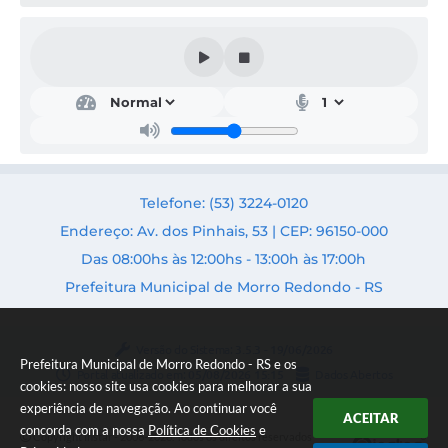
Telefone: (53) 3224-0120
Endereço: Av. dos Pinhais, 53 | CEP: 96150-000
Das 08:00hs às 12:00hs - 13:00h às 17:00h
Prefeitura Municipal de Morro Redondo - RS
Versão do Sistema:
3.5.3 - 19/06/2026
Prefeitura Municipal de Morro Redondo - RS e os
Portal atualizado em:
05/08/2026 15:15
Dados Abertos
cookies: nosso site usa cookies para melhorar a sua
experiência de navegação. Ao continuar você
ACEITAR
concorda com a nossa
Política de Cookies
e
Copyright Instar - 2006-2026. Todos os direitos reservados -