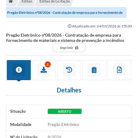
Editais
Editais de Licitação
Secretarias
Pregão Eletrônico nº08/2026 - Contratação de empresa para fornecimento de
Setores da Saúde
materiais e sistema de prevenção a...
Atualizado em: 24/03/2026 às 15h30
Notícias
Pregão Eletrônico nº08/2026 - Contratação de empresa para
fornecimento de materiais e sistema de prevenção a incêndios
Serviços Online
Imprimir
Contato
1
Contas Públicas
Serviço de Inspeção Municipal - SIM
Detalhes
Contratos
Esportes
Situação
ABERTO
Ouvidoria
Modalidade
Pregão Eletrônico
Transparência
Nº da Licitação
8/2026
Agenda