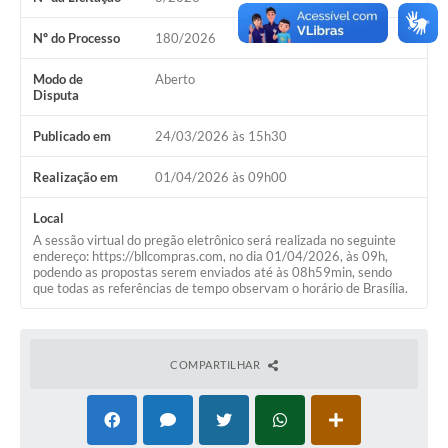
Acesso Rápido
Nº do Processo
180/2026
Editais
Modo de
Aberto
Disputa
Carta de Serviços
Publicado em
24/03/2026 às 15h30
Arquivos para Download
Realização em
01/04/2026 às 09h00
Galeria de Vídeos
Local
Projetos
A sessão virtual do pregão eletrônico será realizada no seguinte
endereço: https://bllcompras.com, no dia 01/04/2026, às 09h,
podendo as propostas serem enviados até às 08h59min, sendo
Links
que todas as referências de tempo observam o horário de Brasília.
R.H
Telefones Úteis
COMPARTILHAR
SIC