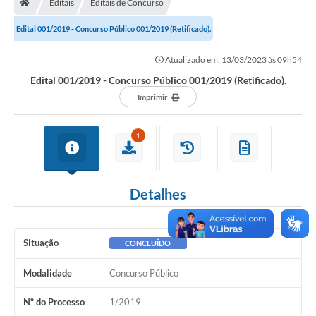
Editais
Editais de Concurso
Secretarias
Edital 001/2019 - Concurso Público 001/2019 (Retificado).
Setores da Saúde
Atualizado em: 13/03/2023 às 09h54
Notícias
Edital 001/2019 - Concurso Público 001/2019 (Retificado).
Serviços Online
Imprimir
Contato
1
Contas Públicas
Serviço de Inspeção Municipal - SIM
Detalhes
Contratos
Esportes
Situação
CONCLUÍDO
Ouvidoria
Modalidade
Concurso Público
Transparência
Nº do Processo
1/2019
Agenda