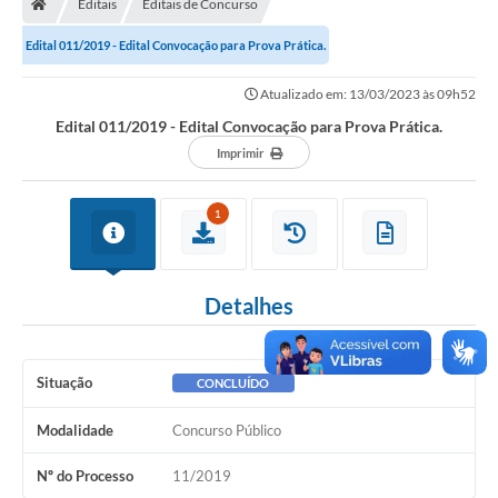
Editais
Editais de Concurso
Secretarias
Edital 011/2019 - Edital Convocação para Prova Prática.
Setores da Saúde
Atualizado em: 13/03/2023 às 09h52
Notícias
Edital 011/2019 - Edital Convocação para Prova Prática.
Serviços Online
Imprimir
Contato
1
Contas Públicas
Serviço de Inspeção Municipal - SIM
Detalhes
Contratos
Esportes
Situação
CONCLUÍDO
Ouvidoria
Modalidade
Concurso Público
Transparência
Nº do Processo
11/2019
Agenda