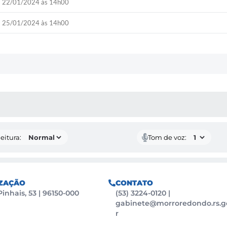
22/01/2024 às 14h00
25/01/2024 às 14h00
 MÍDIAS
eitura:
Tom de voz:
ZAÇÃO
CONTATO
Pinhais, 53 | 96150-000
(53) 3224-0120
|
gabinete@morroredondo.rs.g
r