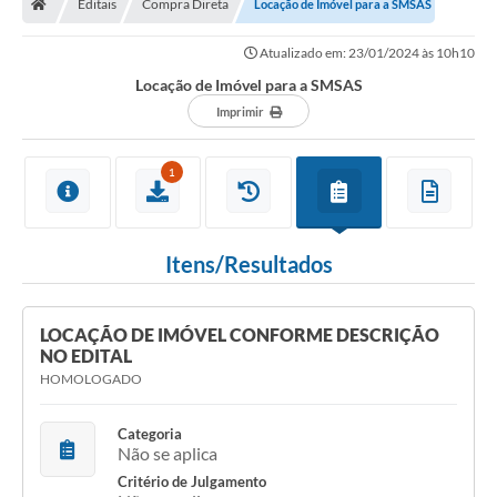
Editais
Compra Direta
Locação de Imóvel para a SMSAS
Secretarias
Atualizado em: 23/01/2024 às 10h10
Setores da Saúde
Locação de Imóvel para a SMSAS
Notícias
Imprimir
Serviços Online
1
Contato
Contas Públicas
Itens/Resultados
Serviço de Inspeção Municipal - SIM
Contratos
LOCAÇÃO DE IMÓVEL CONFORME DESCRIÇÃO
NO EDITAL
Esportes
HOMOLOGADO
Ouvidoria
Categoria
Não se aplica
Transparência
Critério de Julgamento
Agenda