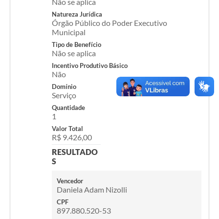
Não se aplica
Natureza Jurídica
Acesso Rápido
Órgão Público do Poder Executivo
Municipal
Editais
Tipo de Benefício
Não se aplica
Carta de Serviços
Incentivo Produtivo Básico
Não
Arquivos para Download
Domínio
Serviço
Galeria de Vídeos
Quantidade
Projetos
1
Valor Total
Links
R$ 9.426,00
RESULTADO
R.H
S
Telefones Úteis
Vencedor
Daniela Adam Nizolli
SIC
CPF
897.880.520-53